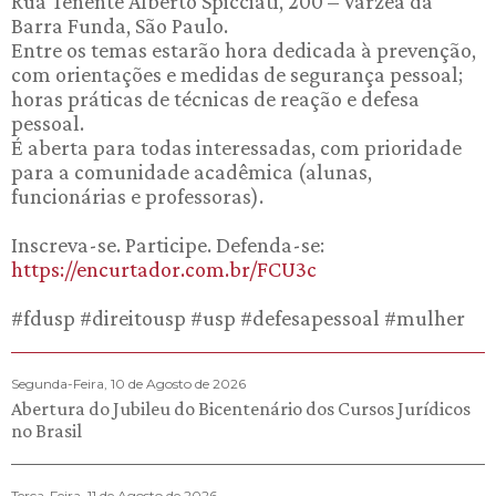
Rua Tenente Alberto Spicciati, 200 – Várzea da
Barra Funda, São Paulo.
Entre os temas estarão hora dedicada à prevenção,
com orientações e medidas de segurança pessoal;
horas práticas de técnicas de reação e defesa
pessoal.
É aberta para todas interessadas, com prioridade
para a comunidade acadêmica (alunas,
funcionárias e professoras).
Inscreva-se. Participe. Defenda-se:
https://encurtador.com.br/FCU3c
#fdusp #direitousp #usp #defesapessoal #mulher
Segunda-Feira, 10 de Agosto de 2026
Abertura do Jubileu do Bicentenário dos Cursos Jurídicos
no Brasil
Terca-Feira, 11 de Agosto de 2026