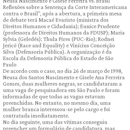
Neusa Nascimento e Gisele Ferreira vs. Brasil
Reflexões sobre a Sentença da Corte Interamericana
contra o Brasil”, após a abertura, a primeira mesa
de debate terá Macaé Evaristo (ministra dos
Direitos Humanos e Cidadania); Eunice Prudente
(professora de Direitos Humanos da FDUSP); Maria
Sylvia (Geledés); Thula Pires (PUC-Rio); Rodnei
Jericó (Race and Equality) e Vinícius Conceição
Silva (Defensoria Pública). A organização é da
Escola da Defensoria Pública do Estado de São
Paulo
De acordo com o caso, no dia 26 de março de 1998,
Neusa dos Santos Nascimento e Gisele Ana Ferreira
Gomes, duas mulheres negras, se candidataram a
uma vaga de pesquisadora em São Paulo e foram
informadas de que todas as vagas estavam
preenchidas. No entanto, no mesmo dia, uma
mulher branca interessou-se pelo cargo e foi
contratada imediatamente.
No dia seguinte, uma das vítimas conseguiu
preencher um formulário de candidatura, mas