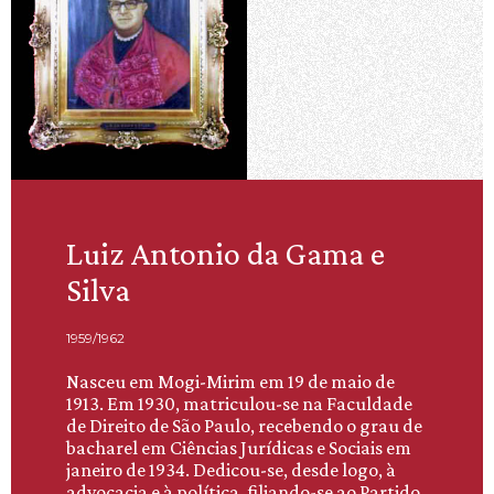
Luiz Antonio da Gama e
Silva
1959/1962
Nasceu em Mogi-Mirim em 19 de maio de
1913. Em 1930, matriculou-se na Faculdade
de Direito de São Paulo, recebendo o grau de
bacharel em Ciências Jurídicas e Sociais em
janeiro de 1934. Dedicou-se, desde logo, à
advocacia e à política, filiando-se ao Partido