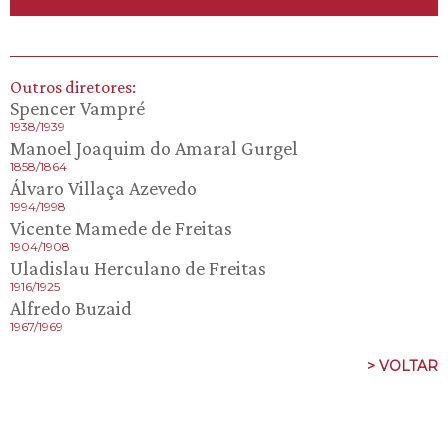
Outros diretores:
Spencer Vampré
1938/1939
Manoel Joaquim do Amaral Gurgel
1858/1864
Álvaro Villaça Azevedo
1994/1998
Vicente Mamede de Freitas
1904/1908
Uladislau Herculano de Freitas
1916/1925
Alfredo Buzaid
1967/1969
> VOLTAR