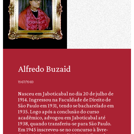
Alfredo Buzaid
1967/1969
Nasceu em Jaboticabal no dia 20 de julho de
1914. Ingressou na Faculdade de Direito de
São Paulo em 1931, tendo se bacharelado em
1935. Logo após a conclusão do curso
acadêmico, advogou em Jaboticabal até
1938, quando transferiu-se para São Paulo.
Em 1945 inscreveu-se no concurso à livre-