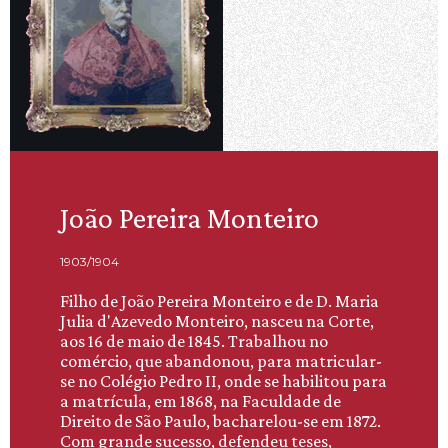
João Pereira Monteiro
1903/1904
Filho de João Pereira Monteiro e de D. Maria
Julia d'Azevedo Monteiro, nasceu na Corte,
aos 16 de maio de 1845. Trabalhou no
comércio, que abandonou, para matricular-
se no Colégio Pedro II, onde se habilitou para
a matrícula, em 1868, na Faculdade de
Direito de São Paulo, bacharelou-se em 1872.
Com grande sucesso, defendeu teses,