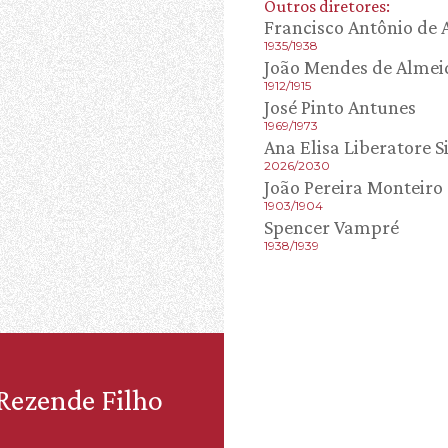
Outros diretores:
Francisco Antônio de
1935/1938
João Mendes de Almei
1912/1915
José Pinto Antunes
1969/1973
Ana Elisa Liberatore S
2026/2030
João Pereira Monteiro
1903/1904
Spencer Vampré
1938/1939
 Rezende Filho