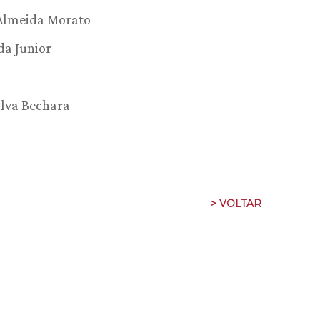
 Almeida Morato
da Junior
ilva Bechara
> VOLTAR