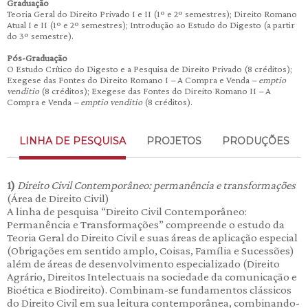
Graduaçã
o
Teoria Geral do Direito Privado I e II (1º e 2º semestres); Direito Romano
Atual I e II (1º e 2º semestres); Introdução ao Estudo do Digesto (a partir
do 3º semestre).
P
ó
s-Gradua
çã
o
O Estudo Crítico do Digesto e a Pesquisa de Direito Privado (8 créditos);
Exegese das Fontes do Direito Romano I
–
A Compra e Venda
–
emptio
venditio
(8 créditos); Exegese das Fontes do Direito Romano II
–
A
Compra e Venda
–
emptio venditio
(8 créditos).
LINHA DE PESQUISA
PROJETOS
PRODUÇÕES
1)
Direito Civil Contempor
â
neo: perman
ê
ncia e transformaçõ
es
(Área de Direito Civil)
A linha de pesquisa “Direito Civil Contemporâneo:
Permanência e Transformações” compreende o estudo da
Teoria Geral do Direito Civil e suas áreas de aplicação especial
(Obrigações em sentido amplo, Coisas, Família e Sucessões)
além de áreas de desenvolvimento especializado (Direito
Agrário, Direitos Intelectuais na sociedade da comunicação e
Bioética e Biodireito). Combinam-se fundamentos clássicos
do Direito Civil em sua leitura contemporânea, combinando-