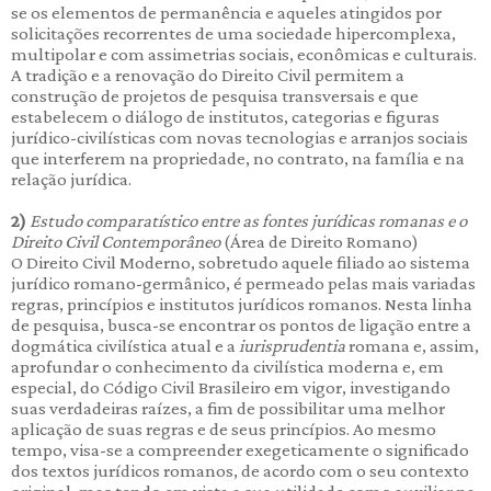
se os elementos de permanência e aqueles atingidos por
solicitações recorrentes de uma sociedade hipercomplexa,
multipolar e com assimetrias sociais, econômicas e culturais.
A tradição e a renovação do Direito Civil permitem a
construção de projetos de pesquisa transversais e que
estabelecem o diálogo de institutos, categorias e figuras
jurídico-civilísticas com novas tecnologias e arranjos sociais
que interferem na propriedade, no contrato, na família e na
relação jurídica.
2)
Estudo comparat
í
stico entre as fontes jur
í
dicas romanas e o
Direito Civil Contempor
â
neo
(Área de Direito Romano)
O Direito Civil Moderno, sobretudo aquele filiado ao sistema
jurídico romano-germânico, é permeado pelas mais variadas
regras, princípios e institutos jurídicos romanos. Nesta linha
de pesquisa, busca-se encontrar os pontos de ligação entre a
dogmática civilística atual e a
iurisprudentia
romana e, assim,
aprofundar o conhecimento da civilística moderna e, em
especial, do Código Civil Brasileiro em vigor, investigando
suas verdadeiras raízes, a fim de possibilitar uma melhor
aplicação de suas regras e de seus princípios. Ao mesmo
tempo, visa-se a compreender exegeticamente o significado
dos textos jurídicos romanos, de acordo com o seu contexto