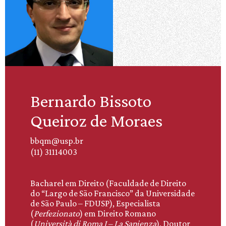
Bernardo Bissoto
Queiroz de Moraes
bbqm@usp.br
(11) 31114003
Bacharel em Direito (Faculdade de Direito
do “Largo de São Francisco” da Universidade
de São Paulo – FDUSP), Especialista
(
Perfezionato
) em Direito Romano
(
Università
di Roma I
–
La Sapienza
), Doutor