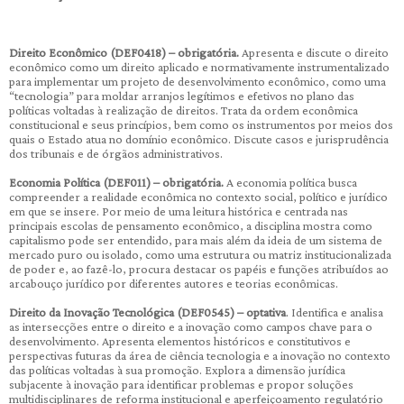
Direito Econômico (DEF0418) – obrigatória.
Apresenta e discute o direito
econômico como um direito aplicado e normativamente instrumentalizado
para implementar um projeto de desenvolvimento econômico, como uma
“tecnologia” para moldar arranjos legítimos e efetivos no plano das
políticas voltadas à realização de direitos. Trata da ordem econômica
constitucional e seus princípios, bem como os instrumentos por meios dos
quais o Estado atua no domínio econômico. Discute casos e jurisprudência
dos tribunais e de órgãos administrativos.
Economia Política (DEF011) – obrigatória.
A economia política busca
compreender a realidade econômica no contexto social, político e jurídico
em que se insere. Por meio de uma leitura histórica e centrada nas
principais escolas de pensamento econômico, a disciplina mostra como
capitalismo pode ser entendido, para mais além da ideia de um sistema de
mercado puro ou isolado, como uma estrutura ou matriz institucionalizada
de poder e, ao fazê-lo, procura destacar os papéis e funções atribuídos ao
arcabouço jurídico por diferentes autores e teorias econômicas.
Direito da Inovação Tecnológica (DEF0545) – optativa
. Identifica e analisa
as intersecções entre o direito e a inovação como campos chave para o
desenvolvimento. Apresenta elementos históricos e constitutivos e
perspectivas futuras da área de ciência tecnologia e a inovação no contexto
das políticas voltadas à sua promoção. Explora a dimensão jurídica
subjacente à inovação para identificar problemas e propor soluções
multidisciplinares de reforma institucional e aperfeiçoamento regulatório