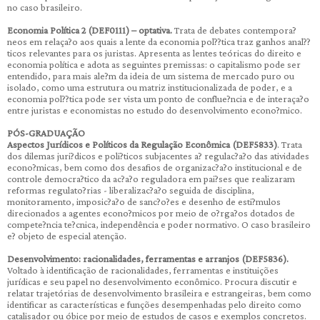
no caso brasileiro.
Economia Política 2 (DEF0111) – optativa.
Trata de debates contempora?
neos em relaça?o aos quais a lente da economia pol??tica traz ganhos anal??
ticos relevantes para os juristas. Apresenta as lentes teóricas do direito e
economia política e adota as seguintes premissas: o capitalismo pode ser
entendido, para mais ale?m da ideia de um sistema de mercado puro ou
isolado, como uma estrutura ou matriz institucionalizada de poder, e a
economia pol??tica pode ser vista um ponto de conflue?ncia e de interaça?o
entre juristas e economistas no estudo do desenvolvimento econo?mico.
PÓS-GRADUAÇÃO
Aspectos Jurídicos e Políticos da Regulação Econômica (DEF5833)
. Trata
dos dilemas juri?dicos e poli?ticos subjacentes a? regulac?a?o das atividades
econo?micas, bem como dos desafios de organizac?a?o institucional e de
controle democra?tico da ac?a?o reguladora em pai?ses que realizaram
reformas regulato?rias - liberalizac?a?o seguida de disciplina,
monitoramento, imposic?a?o de sanc?o?es e desenho de esti?mulos
direcionados a agentes econo?micos por meio de o?rga?os dotados de
compete?ncia te?cnica, independência e poder normativo. O caso brasileiro
e? objeto de especial atenção.
Desenvolvimento: racionalidades, ferramentas e arranjos (DEF5836).
Voltado à identificação de racionalidades, ferramentas e instituições
jurídicas e seu papel no desenvolvimento econômico. Procura discutir e
relatar trajetórias de desenvolvimento brasileira e estrangeiras, bem como
identificar as características e funções desempenhadas pelo direito como
catalisador ou óbice por meio de estudos de casos e exemplos concretos.