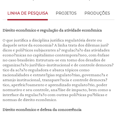
LINHA DE PESQUISA
PROJETOS
PRODUÇÕES
Direito econômico e regulação da atividade econômica
O que justifica a disciplina jurídica regulatória deste ou
daquele setor da economia? A linha trata dos dilemas juri?
dicos e poli?ticos subjacentes a? regulac?a?o das atividades
econo?micas no capitalismo contempora?neo, com ênfase
no caso brasileiro. Estrutura-se em torno dos desafios de
organizac?a?o juri?dico-institucional e de controle democra?
tico da ac?a?o reguladora e abarca tópicos como
racionalidades e estrate?gias regulato?rias, governanc?a e
arranjo institucional, transpare?ncia e controle democra?
tico, aperfeic?oamento e aprendizado regulato?rio, poder
normativo e seu controle, ana?lise de impacto, bem como a
interface da regulac?a?o com outras poli?ticas pu?blicas e
normas de direito econômico.
Direito econômico e defesa da concorrência