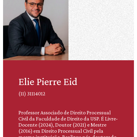
Elie Pierre Eid
(11) 31114012
Professor Associado de Direito Processual
Civil da Faculdade de Direito da USP. É Livre-
Docente (2024), Doutor (2021) e Mestre
(2016) em Direito Processual Civil pela