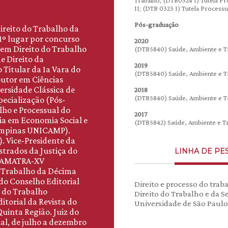
Trabalho; (DTB0324 1) Tutela P
II; (DTB 0323 1) Tutela Process
Pós-graduação
ireito do Trabalho da
1º lugar por concurso
2020
e em Direito do Trabalho
(DTB5840) Saúde, Ambiente e Tra
e Direito da
2019
 Titular da 1a Vara do
(DTB5840) Saúde, Ambiente e Tra
outor em Ciências
versidade Clássica de
2018
(DTB5840) Saúde, Ambiente e Tra
pecialização (Pós-
lho e Processual do
2017
ia em Economia Social e
(DTB5842) Saúde, Ambiente e Tr
Campinas UNICAMP).
. Vice-Presidente da
trados da Justiça do
LINHA DE PE
da AMATRA-XV
o Trabalho da Décima
do Conselho Editorial
Direito e processo do tr
o do Trabalho
Direito do Trabalho e da S
torial da Revista do
Universidade de São Paulo
uinta Região. Juiz do
ial, de julho a dezembro