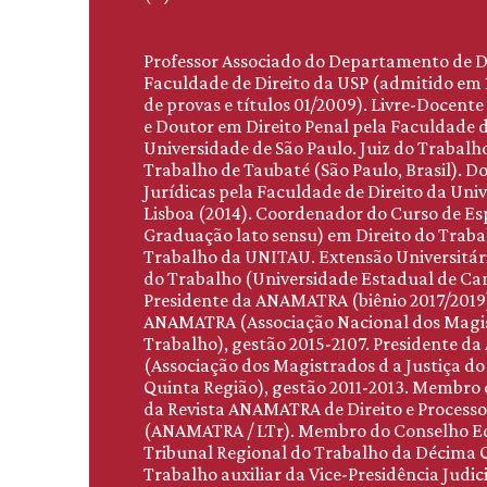
Professor Associado do Departamento de D
Faculdade de Direito da USP (admitido em 
de provas e títulos 01/2009). Livre-Docent
e Doutor em Direito Penal pela Faculdade d
Universidade de São Paulo. Juiz do Trabalho
Trabalho de Taubaté (São Paulo, Brasil). D
Jurídicas pela Faculdade de Direito da Uni
Lisboa (2014). Coordenador do Curso de Es
Graduação lato sensu) em Direito do Traba
Trabalho da UNITAU. Extensão Universitár
do Trabalho (Universidade Estadual de 
Presidente da ANAMATRA (biênio 2017/2019)
ANAMATRA (Associação Nacional dos Magis
Trabalho), gestão 2015-2107. Presidente 
(Associação dos Magistrados d a Justiça d
Quinta Região), gestão 2011-2013. Membro 
da Revista ANAMATRA de Direito e Process
(ANAMATRA / LTr). Membro do Conselho Edi
Tribunal Regional do Trabalho da Décima Q
Trabalho auxiliar da Vice-Presidência Judic