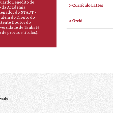
duardo Benedito de
> Currículo Lattes
io da Academia
rdenador do NTADT -
 além do Direito do
> Orcid
istente Doutor do
iversidade de Taubaté
 de provas e títulos).