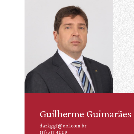
Guilherme Guimarães 
darkggf@uol.com.br
(11) 31114009