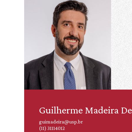
Guilherme Madeira D
guimadeira@usp.br
(11) 31114012