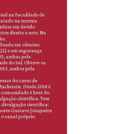
enal na Faculdade de
ntratado na mesma
ênfase em devido
tre direito e arte. Na
ão.
duado em ciências
2022) e em segurança
3), ambas pela
nde do Sul. Obteve os
2013, ambos pela
fessor do curso de
ackenzie. Desde 2018 é
 comunidade é host do
ulgação científica. Tem
divulgação científica:
sores Gustavo Junqueira
 o canal próprio