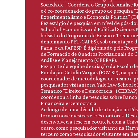
Sociedade". Coordena o Grupo de Análise R
e é co-coordenador do grupo de pesquisa 
Experimentalismo e Economia Política" (D
Fez estágio de pesquisa em nível de pós-d
School of Economics and Political Science.
bolsista do Programa de Ensino e Treinam
denominado PET-CAPES), sob orientação do
Faria, e da FAPESP. É diplomado pelo Pro
de Formação de Quadros Profissionais do Ce
Análise e Planejamento (CEBRAP).
Fez parte da equipe de criação da Escola de
Fundação Getulio Vargas (FGV-SP), na qual
coordenador de metodologia de ensino e pr
pesquisador visitante na Yale Law School 
Temático "Direito e Democracia" (CEBRAP)
coordenou a linha de pesquisa sobre Banco
Financeira e Democracia.
Ao longo de uma década de atuação na Pó
formou nove mestres e três doutores. Dest
desenvolveu a tese em cotutela com a Univ
outro, como pesquisador visitante na Harva
terceiro como pesquisador visitante em Ber