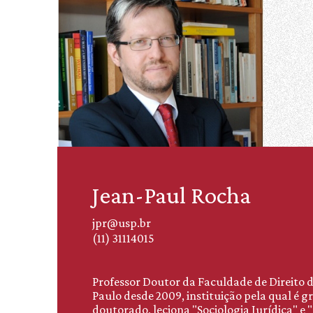
Jean-Paul Rocha
jpr@usp.br
(11) 31114015
Professor Doutor da Faculdade de Direito 
Paulo desde 2009, instituição pela qual é 
doutorado, leciona "Sociologia Jurídica" e 