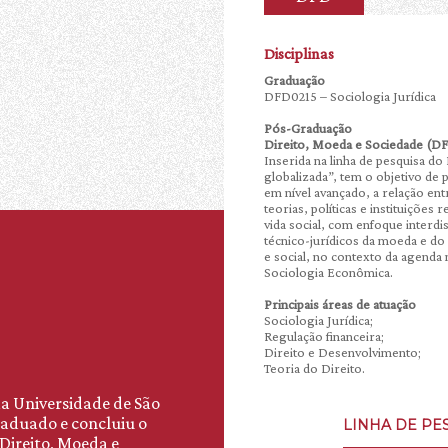
Disciplinas
Graduação
DFD0215 – Sociologia Jurídica
Pós-Graduação
Direito, Moeda e Sociedade (D
Inserida na linha de pesquisa 
globalizada”, tem o objetivo de
em nível avançado, a relação ent
teorias, políticas e instituiçõe
vida social, com enfoque interdi
técnico-jurídicos da moeda e do
e social, no contexto da agenda
Sociologia Econômica.
Principais áreas de atuação
Sociologia Jurídica;
Regulação financeira;
Direito e Desenvolvimento;
Teoria do Direito.
da Universidade de São
graduado e concluiu o
LINHA DE PE
"Direito, Moeda e