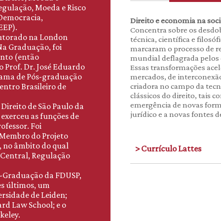
egulação, Moeda e Risco
"Democracia,
Direito e economia na soc
EEP).
Concentra sobre os desdobr
outorado na London
técnica, científica e filos
 Na Graduação, foi
marcaram o processo de re
ento (então
mundial deflagrada pelos 
 Prof. Dr. José Eduardo
Essas transformações acel
grama de Pós-graduação
mercados, de interconexão
ntro Brasileiro de
criadora no campo da tecn
clássicos do direito, tais 
emergência de novas forma
 Direito de São Paulo da
jurídico e a novas fontes de
 exerceu as funções de
ofessor. Foi
e Membro do Projeto
, no âmbito do qual
> Currículo Lattes
 Central, Regulação
s-Graduação da FDUSP,
es últimos, um
ersidade de Leiden;
rd Law School; e o
keley.