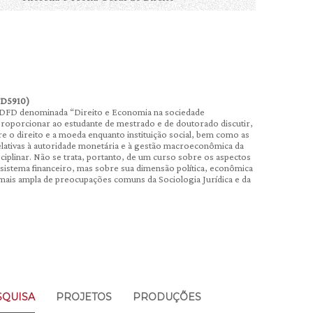
FD5910)
do DFD denominada “Direito e Economia na sociedade
 proporcionar ao estudante de mestrado e de doutorado discutir,
re o direito e a moeda enquanto instituição social, bem como as
s relativas à autoridade monetária e à gestão macroeconômica da
sciplinar. Não se trata, portanto, de um curso sobre os aspectos
 sistema financeiro, mas sobre sua dimensão política, econômica
 mais ampla de preocupações comuns da Sociologia Jurídica e da
SQUISA
PROJETOS
PRODUÇÕES