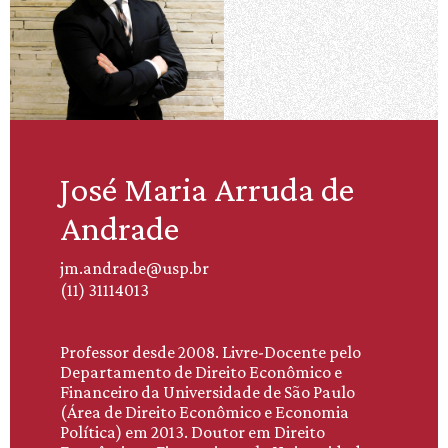
José Maria Arruda de
Andrade
jm.andrade@usp.br
(11) 31114013
Professor desde 2008. Livre-Docente pelo
Departamento de Direito Econômico e
Financeiro da Universidade de São Paulo
(Área de Direito Econômico e Economia
Política) em 2013. Doutor em Direito