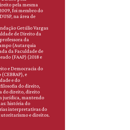
Direito pela mesma
e 2009, foi membro do
DUSP, na área de
Fundação Getúlio Vargas
uldade de Direito da
 professora da
Campo (Autarquia
dada da Faculdade de
eado (FAAP) (2018 e
eito e Democracia do
o (CEBRAP), e
rdade e do
losofia do direito,
a do direito, direito
em jurídica, mantendo
as: história do
rias interpretativas do
utoritarismo e direitos.