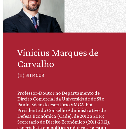
Vinicius Marques de
Carvalho
(11) 31114008
Professor-Doutor no Departamento de
Direito Comercial da Universidade de São
Paulo. Sócio do escritório VMCA. Foi
Presidente do Conselho Administrativo de
Defesa Econômica (Cade), de 2012 a 2016;
Secretário de Direito Econômico (2011-2012),
especialista em políticas públicas e gestão