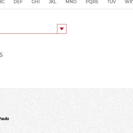
BC
DEF
GHI
JKL
MNO
PQRS
TUV
WX
S