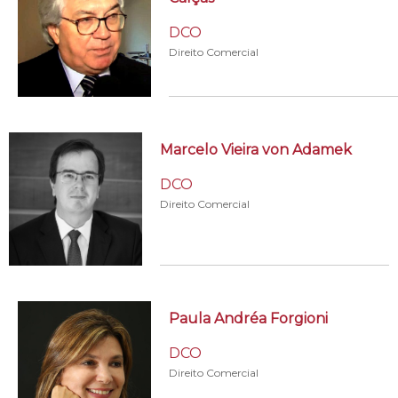
DCO
Direito Comercial
Marcelo Vieira von Adamek
DCO
Direito Comercial
Paula Andréa Forgioni
DCO
Direito Comercial