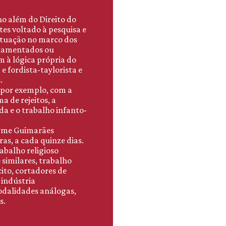
ho além do Direito do
es voltado à pesquisa e
 atuação no marco dos
ulamentados ou
m à lógica própria do
 e fordista-taylorista e
.
 por exemplo, com a
a de rejeitos, a
a e o trabalho infanto-
erme Guimarães
ras, a cada quinze dias.
abalho religioso
 similares, trabalho
ícito, cortadores de
 indústria
odalidades análogas,
s.