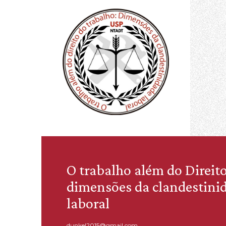
O trabalho além do Direit
dimensões da clandestinid
laboral
dunkel2015@gmail.com