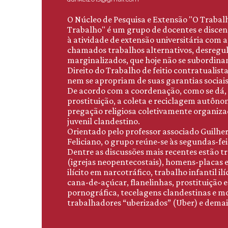
O Núcleo de Pesquisa e Extensão "O Trabal
Trabalho" é um grupo de docentes e discent
à atividade de extensão universitária com
chamados trabalhos alternativos, desreg
marginalizados, que hoje não se subordina
Direito do Trabalho de feitio contratualista
nem se apropriam de suas garantias sociais
De acordo com a coordenação, como se dá,
prostituição, a coleta e reciclagem autônom
pregação religiosa coletivamente organizad
juvenil clandestino.
Orientado pelo professor associado Guilh
Feliciano, o grupo reúne-se às segundas-fei
Dentre as discussões mais recentes estão tr
(igrejas neopentecostais), homens-placas e
ilícito em narcotráfico, trabalho infantil il
cana-de-açúcar, flanelinhas, prostituição e
pornográfica, tecelagens clandestinas e m
trabalhadores “uberizados” (Uber) e demai