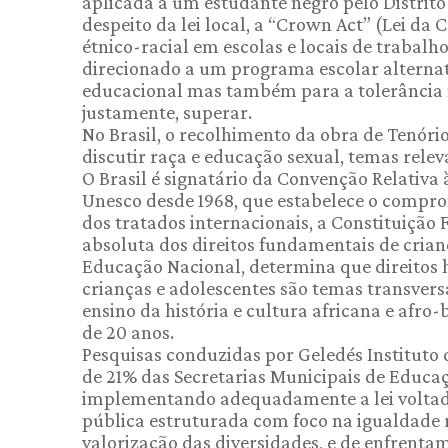
aplicada a um estudante negro pelo Distrito 
despeito da lei local, a “Crown Act” (Lei da
étnico-racial em escolas e locais de trabalho
direcionado a um programa escolar alternat
educacional mas também para a tolerância no
justamente, superar.
No Brasil, o recolhimento da obra de Tenóri
discutir raça e educação sexual, temas rele
O Brasil é signatário da Convenção Relativ
Unesco desde 1968, que estabelece o compro
dos tratados internacionais, a Constituição 
absoluta dos direitos fundamentais de criança
Educação Nacional, determina que direitos 
crianças e adolescentes são temas transversa
ensino da história e cultura africana e afro
de 20 anos.
Pesquisas conduzidas por Geledés Instituto
de 21% das Secretarias Municipais de Educaç
implementando adequadamente a lei voltada 
pública estruturada com foco na igualdade ra
valorização das diversidades, e de enfrent