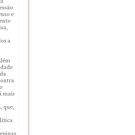
 a
ressão
enso e
mento
sa,
dos a
Além
ridade
 da
contra
o
há mais
, que,
ítica
meninas