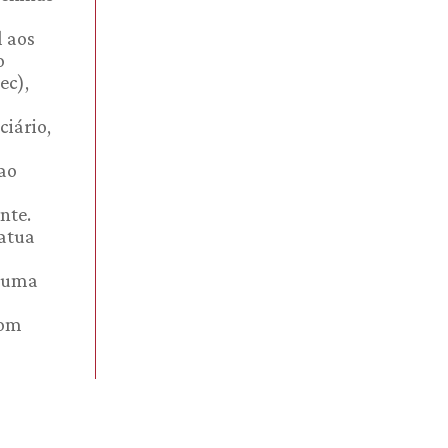
l aos
o
ec),
ciário,
ao
nte.
atua
a uma
com