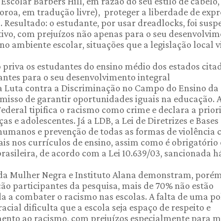
Escolar Barbers Hill, em razão do seu estilo de cabelo,
 Coroa, em tradução livre), proteger a liberdade de exp
. Resultado: o estudante, por usar dreadlocks, foi susp
ivo, com prejuízos não apenas para o seu desenvolvi
 ambiente escolar, situações que a legislação local vi
o priva os estudantes do ensino médio dos estados cita
vantes para o seu desenvolvimento integral
a à Luta contra a Discriminação no Campo do Ensino da
misso de garantir oportunidades iguais na educação. 
Federal tipifica o racismo como crime e declara a prio
s e adolescentes. Já a LDB, a Lei de Diretrizes e Bases
humanos e prevenção de todas as formas de violência 
is nos currículos de ensino, assim como é obrigatório 
-brasileira, de acordo com a Lei 10.639/03, sancionada 
 da Mulher Negra e Instituto Alana demonstram, porém
ão participantes da pesquisa, mais de 70% não estão
a combater o racismo nas escolas. A falta de uma pol
cial dificulta que a escola seja espaço de respeito e
amento ao racismo, com prejuízos especialmente para 