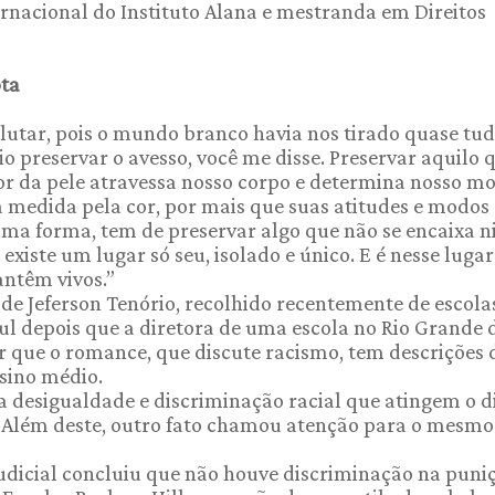
ernacional do Instituto Alana e mestranda em Direitos
ota
lutar, pois o mundo branco havia nos tirado quase tud
io preservar o avesso, você me disse. Preservar aquilo 
r da pele atravessa nosso corpo e determina nosso m
a medida pela cor, por mais que suas atitudes e modos
uma forma, tem de preservar algo que não se encaixa ni
existe um lugar só seu, isolado e único. E é nesse luga
antêm vivos.”
, de Jeferson Tenório, recolhido recentemente de escola
ul depois que a diretora de uma escola no Rio Grande 
r que o romance, que discute racismo, tem descrições 
sino médio.
a desigualdade e discriminação racial que atingem o d
 Além deste, outro fato chamou atenção para o mesmo
judicial concluiu que não houve discriminação na puni