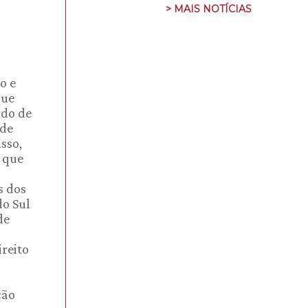
> MAIS NOTÍCIAS
o e
que
odo de
 de
sso,
r que
s dos
do Sul
de
ireito
ção