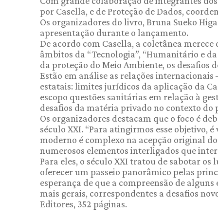
Com grande colaboração de integrantes dos
por Casella, e de Proteção de Dados, coorde
Os organizadores do livro, Bruna Sueko Higa
apresentação durante o lançamento.
De acordo com Casella, a coletânea merece d
âmbitos da “Tecnologia”, “Humanitário e da
da proteção do Meio Ambiente, os desafios d
Estão em análise as relações internacionais
estatais: limites jurídicos da aplicação da 
escopo questões sanitárias em relação à ges
desafios da matéria privado no contexto do 
Os organizadores destacam que o foco é deba
século XXI. “Para atingirmos esse objetivo, 
moderno é complexo na acepção original do
numerosos elementos interligados que inter
Para eles, o século XXI tratou de sabotar os
oferecer um passeio panorâmico pelas princi
esperança de que a compreensão de alguns e
mais gerais, correspondentes a desafios nov
Editores, 352 páginas.