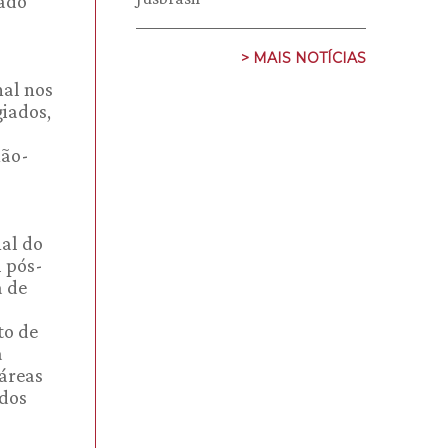
nado
> MAIS NOTÍCIAS
nal nos
iados,
não-
nal do
l pós-
a de
to de
a
áreas
 dos