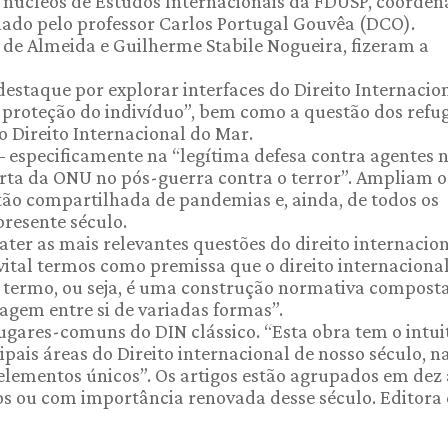
 núcleos de Estudos Internacionais da FDUSP, coorde
nado pelo professor Carlos Portugal Gouvêa (DCO).
 de Almeida e Guilherme Stabile Nogueira, fizeram a
estaque por explorar interfaces do Direito Internacio
 proteção do indivíduo”, bem como a questão dos refug
o Direito Internacional do Mar.
 – especificamente na “legítima defesa contra agentes 
Carta da ONU no pós-guerra contra o terror”. Ampliam o
tão compartilhada de pandemias e, ainda, de todos os
presente século.
ter as mais relevantes questões do direito internacio
é vital termos como premissa que o direito internaciona
 termo, ou seja, é uma construção normativa compost
agem entre si de variadas formas”.
 lugares-comuns do DIN clássico. “Esta obra tem o intui
pais áreas do Direito internacional de nosso século, n
lementos únicos”. Os artigos estão agrupados em dez 
os ou com importância renovada desse século. Editora