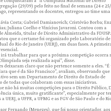
ue conquistaram a “II Olimpíada Nacional de Direito
egação (29/09) pelo feito no final de semana (24 e 25/
ngo, representando os docentes, entregou ao time uma
lávia Costa; Gabriel Damianovich; Cristóvão Borba; En
as; Juliana Coelho e Vinícius Javaroni. Contou com a
 Almeida, titular de Direito Administrativo da FDUSP.
atou que o certame foi organizado pelo Laboratório de
al do Rio de Janeiro (UERJ), em duas fases. A primeir
resencial.
e irá trabalhar para que a próxima competição ocorra 
limpíada seja realizada aqui”, disse.
es deixaram claro que não pertence somente a eles. “
ara que é da São Francisco”, avaliam, observando que
tivo sem um Departamento de Direito do Estado de
o de todas que colaboram com essas iniciativas.
e não há muitas competições para o Direito Público, D
ência única, muito gratificante”, especialmente por te
 a UERJ, a UFPR, a UFMG e as FGV de São Paulo e do Ri
sor Fernando (Menezes), que foi nosso orientador, aos