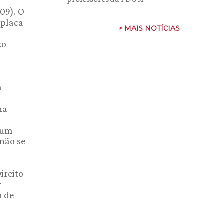
09). O
 placa
> MAIS NOTÍCIAS
zo
a
na
É um
 não se
ireito
r
o de