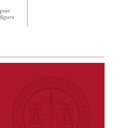
a
apoio
 figura