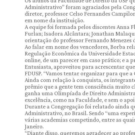
Os alunos da Faculdade de Direito da USP q
Administrativo” foram agraciados pela Congr
diretor, professor Celso Fernandes Campilo
em nome da instituição.
A equipe foi formada pelos discentes Anna F
Furlan; Isadora Alcântara; Jonathan Malaqui
orientação do professor Fernando Menezes de
Ao falar em nome dos vencedores, Borba rel
Regulação Econômica da Universidade Estadu
online, de um parecer em caso prático; e a p
Entusiasta, aproveitou para acrescentar qu
FDUSP. “Vamos tentar organizar para que a O
Ainda com relação à conquista, os integrant
prêmio que a gente tem consciência muito cl
ganha uma Olimpíada de Direito Administra
excelência, como na Faculdade, e sem o apoi
Durante a Congregação foi relatado ainda qu
Administrativo, no Brasil. Sendo “uma experi
várias academias competindo, entre as quais
Janeiro.
“Diante disso, queremos agradecer ao profes