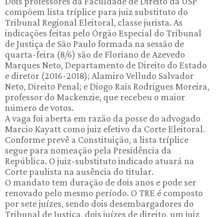
Dois professores da Faculdade de Direito da USP
compõem lista tríplice para juiz substituto do
Tribunal Regional Eleitoral, classe jurista. As
indicações feitas pelo Órgão Especial do Tribunal
de Justiça de São Paulo formada na sessão de
quarta-feira (8/6) são de Floriano de Azevedo
Marques Neto, Departamento de Direito do Estado
e diretor (2016-2018); Alamiro Velludo Salvador
Neto, Direito Penal; e Diogo Rais Rodrigues Moreira,
professor do Mackenzie, que recebeu o maior
número de votos.
A vaga foi aberta em razão da posse do advogado
Marcio Kayatt como juiz efetivo da Corte Eleitoral.
Conforme prevê a Constituição, a lista tríplice
segue para nomeação pela Presidência da
República. O juiz-substituto indicado atuará na
Corte paulista na ausência do titular.
O mandato tem duração de dois anos e pode ser
renovado pelo mesmo período. O TRE é composto
por sete juízes, sendo dois desembargadores do
Tribunal de Justiça, dois juízes de direito, um juiz