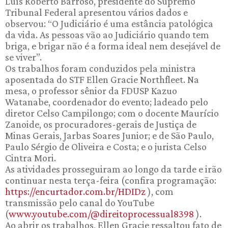
Luís Roberto Barroso, presidente do Supremo
Tribunal Federal apresentou vários dados e
observou: “O Judiciário é uma estância patológica
da vida. As pessoas vão ao Judiciário quando tem
briga, e brigar não é a forma ideal nem desejável de
se viver”.
Os trabalhos foram conduzidos pela ministra
aposentada do STF Ellen Gracie Northfleet. Na
mesa, o professor sênior da FDUSP Kazuo
Watanabe, coordenador do evento; ladeado pelo
diretor Celso Campilongo; com o docente Maurício
Zanoide, os procuradores-gerais de Justiça de
Minas Gerais, Jarbas Soares Junior; e de São Paulo,
Paulo Sérgio de Oliveira e Costa; e o jurista Celso
Cintra Mori.
As atividades prosseguiram ao longo da tarde e irão
continuar nesta terça-feira (confira programação:
https://encurtador.com.br/HDIDz
), com
transmissão pelo canal do YouTube
(
www.youtube.com/@direitoprocessual8398
).
Ao abrir os trabalhos, Ellen Gracie ressaltou fato de