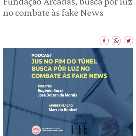
Fundação Arcadas, busca pôr luz
no combate às fake News