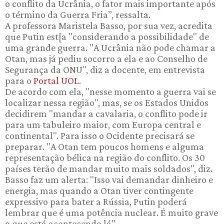
o conflito da Ucrânia, o fator mais importante após
o término da Guerra Fria”, ressalta.
A professora Maristela Basso, por sua vez, acredita
que Putin est[a "considerando a possibilidade" de
uma grande guerra. "A Ucrânia não pode chamar a
Otan, mas já pediu socorro a ela e ao Conselho de
Segurança da ONU", diz a docente, em entrevista
para o
Portal UOL
.
De acordo com ela, "nesse momento a guerra vai se
localizar nessa região", mas, se os Estados Unidos
decidirem "mandar a cavalaria, o conflito pode ir
para um tabuleiro maior, com Europa central e
continental". Para isso o Ocidente precisará se
preparar. "A Otan tem poucos homens e alguma
representação bélica na região do conflito. Os 30
países terão de mandar muito mais soldados", diz.
Basso faz um alerta: "Isso vai demandar dinheiro e
energia, mas quando a Otan tiver contingente
expressivo para bater a Rússia, Putin poderá
lembrar que é uma potência nuclear. É muito grave
o que está acontecendo lá".