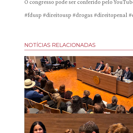
O congresso pode ser conferido pelo YouTub
#fdusp #direitousp #drogas #direitopenal #d
NOTÍCIAS RELACIONADAS