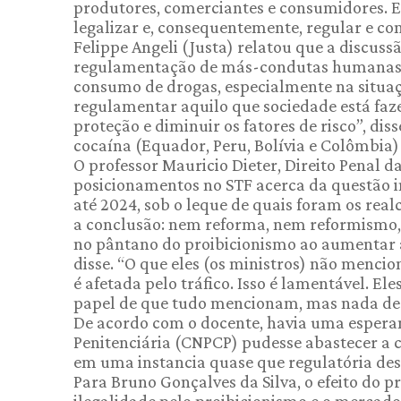
produtores, comerciantes e consumidores. E,
legalizar e, consequentemente, regular e co
Felippe Angeli (Justa) relatou que a discuss
regulamentação de más-condutas humanas, q
consumo de drogas, especialmente na situaçã
regulamentar aquilo que sociedade está faze
proteção e diminuir os fatores de risco”, d
cocaína (Equador, Peru, Bolívia e Colômbia
O professor Mauricio Dieter, Direito Penal 
posicionamentos no STF acerca da questão in
até 2024, sob o leque de quais foram os rea
a conclusão: nem reforma, nem reformismo,
no pântano do proibicionismo ao aumentar a
disse. “O que eles (os ministros) não menci
é afetada pelo tráfico. Isso é lamentável. E
papel de que tudo mencionam, mas nada dec
De acordo com o docente, havia uma esperan
Penitenciária (CNPCP) pudesse abastecer a 
em uma instancia quase que regulatória de
Para Bruno Gonçalves da Silva, o efeito do