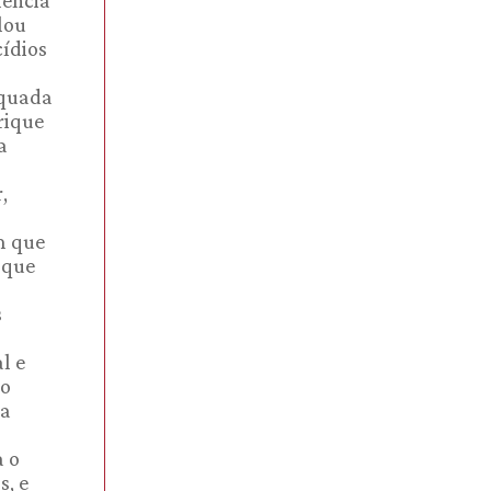
lência
lou
cídios
equada
rique
a
,
m que
 que
s
l e
 o
ia
a o
s, e