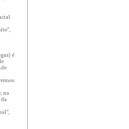
acial
e
ito”,
gas) é
le
ade
á vimos
, na
 da
al”,