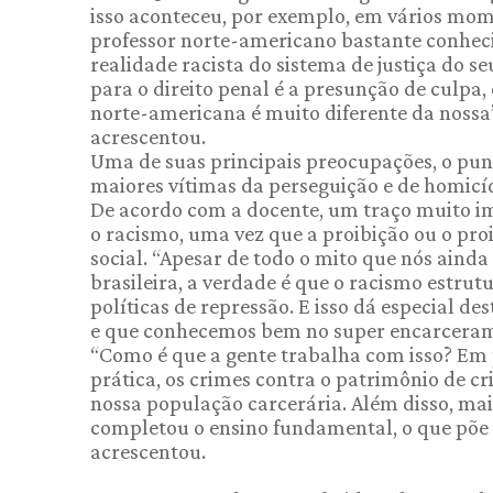
isso aconteceu, por exemplo, em vários mome
professor norte-americano bastante conhecid
realidade racista do sistema de justiça do se
para o direito penal é a presunção de culpa,
norte-americana é muito diferente da nossa
acrescentou.
Uma de suas principais preocupações, o puni
maiores vítimas da perseguição e de homicíd
De acordo com a docente, um traço muito imp
o racismo, uma vez que a proibição ou o pro
social. “Apesar de todo o mito que nós ain
brasileira, a verdade é que o racismo estrutu
políticas de repressão. E isso dá especial de
e que conhecemos bem no super encarcerament
“Como é que a gente trabalha com isso? Em p
prática, os crimes contra o patrimônio de 
nossa população carcerária. Além disso, ma
completou o ensino fundamental, o que põe a
acrescentou.