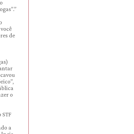
so
ogas”.”
o
 você
res de
gas)
iantar
 cavou
rico”,
ública
azer o
o STF
ado a