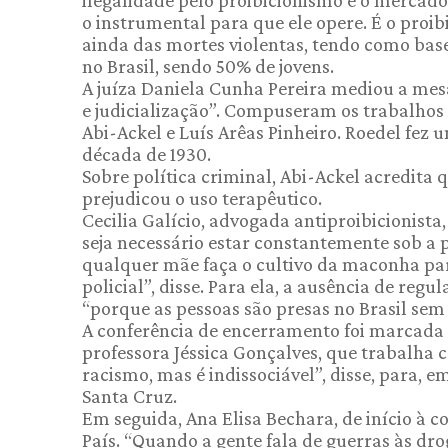
ilegalidade pelo proibicionismo e o mercado 
o instrumental para que ele opere. É o proib
ainda das mortes violentas, tendo como base
no Brasil, sendo 50% de jovens.
A juíza Daniela Cunha Pereira mediou a mes
e judicialização”. Compuseram os trabalhos 
Abi-Ackel e Luís Arêas Pinheiro. Roedel fez 
década de 1930.
Sobre política criminal, Abi-Ackel acredita 
prejudicou o uso terapêutico.
Cecilia Galício, advogada antiproibicionista
seja necessário estar constantemente sob a
qualquer mãe faça o cultivo da maconha pa
policial”, disse. Para ela, a ausência de reg
“porque as pessoas são presas no Brasil sem
A conferência de encerramento foi marcada 
professora Jéssica Gonçalves, que trabalha c
racismo, mas é indissociável”, disse, para, 
Santa Cruz.
Em seguida, Ana Elisa Bechara, de início à 
País. “Quando a gente fala de guerras às dro