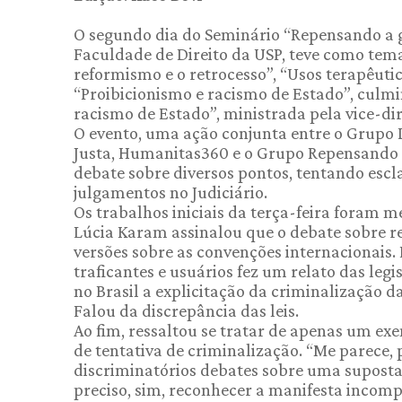
O segundo dia do Seminário “Repensando a g
Faculdade de Direito da USP, teve como tema
reformismo e o retrocesso”, “Usos terapêuti
“Proibicionismo e racismo de Estado”, culm
racismo de Estado”, ministrada pela vice-di
O evento, uma ação conjunta entre o Grupo D
Justa, Humanitas360 e o Grupo Repensando a
debate sobre diversos pontos, tentando esc
julgamentos no Judiciário.
Os trabalhos iniciais da terça-feira foram me
Lúcia Karam assinalou que o debate sobre 
versões sobre as convenções internacionais. D
traficantes e usuários fez um relato das leg
no Brasil a explicitação da criminalização d
Falou da discrepância das leis.
Ao fim, ressaltou se tratar de apenas um ex
de tentativa de criminalização. “Me parece, 
discriminatórios debates sobre uma suposta 
preciso, sim, reconhecer a manifesta incomp