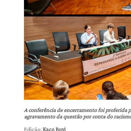
A conferência de encerramento foi proferida p
agravamento da questão por conta do racism
Edição:
Kaco Bovi