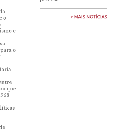
 da
> MAIS NOTÍCIAS
e o
e
nismo e
isa
 para o
r
Maria
entre
rou que
1968
líticas
 de