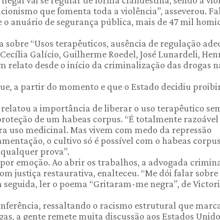
ilegal vai se regular de forma clandestina, sendo a vio
icionismo que fomenta toda a violência”, asseverou. Fa
 o anuário de segurança pública, mais de 47 mil homi
a sobre “Usos terapêuticos, ausência de regulação ad
Cecília Galício, Guilherme Roedel, José Lunardeli, Hen
um relato desde o início da criminalização das drogas n
que, a partir do momento e que o Estado decidiu proibir
, relatou a importância de liberar o uso terapêutico se
 proteção de um habeas corpus. “É totalmente razoável
ra uso medicinal. Mas vivem com medo da repressão
ulamentação, o cultivo só é possível com o habeas corpu
 qualquer prova”.
por emoção. Ao abrir os trabalhos, a advogada crimina
om justiça restaurativa, enalteceu. “Me dói falar sobre
em seguida, ler o poema “Gritaram-me negra”, de Victor
conferência, ressaltando o racismo estrutural que marc
gas, a gente remete muita discussão aos Estados Unido