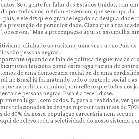
ntos. Se a gente for falar dos Estados Unidos, tem um
o por todos nós, o Brian Stevenson, que se ocupa da
u país, e ele diz que o grande legado da desigualdade r
 é a presunção de periculosidade. Claro que a realidad
”, observou. “Mas a preocupação aqui se assemelha mu
tivismo, alinhado ao racismo, uma vez que no País as
ios são pessoas negras.
ortante (quando se fala de política de guerras às dro
ibicimismo funciona como estratégia racista de contro
da temos de uma democracia racial ou de uma cordialid
ral no Brasil já foi matando todo o controle social e as
staque na política criminal, um reflexo que todos nós j
o de pessoas negras. Essa é a tese", disse.
rimeiro lugar, com dados. E, para a realidade, ver que
crimes relacionados às drogas representam mais de 70%
is de 80% da nossa população carcerária nem sequer
qui de relevo toda a seletividade do nosso sistema pen