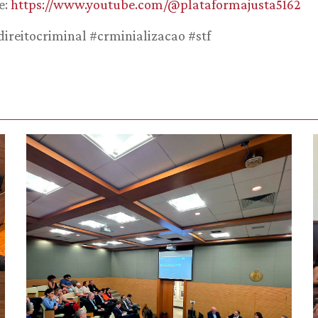
e:
https://www.youtube.com/@plataformajusta5162
ireitocriminal #crminializacao #stf