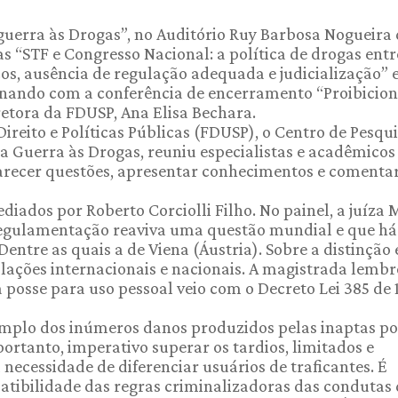
uerra às Drogas”, no Auditório Ruy Barbosa Nogueira
s “STF e Congresso Nacional: a política de drogas entr
cos, ausência de regulação adequada e judicialização” 
inando com a conferência de encerramento “Proibicio
retora da FDUSP, Ana Elisa Bechara.
ireito e Políticas Públicas (FDUSP), o Centro de Pesqu
 Guerra às Drogas, reuniu especialistas e acadêmicos
larecer questões, apresentar conhecimentos e comenta
diados por Roberto Corciolli Filho. No painel, a juíza 
regulamentação reaviva uma questão mundial e que há
entre as quais a de Viena (Áustria). Sobre a distinção 
islações internacionais e nacionais. A magistrada lemb
a posse para uso pessoal veio com o Decreto Lei 385 de 
emplo dos inúmeros danos produzidos pelas inaptas po
portanto, imperativo superar os tardios, limitados e
necessidade de diferenciar usuários de traficantes. É
atibilidade das regras criminalizadoras das condutas