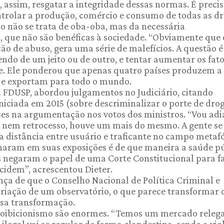
 assim, resgatar a integridade dessas normas. É preci
ntrolar a produção, comércio e consumo de todas as dr
ão não se trata de oba-oba, mas da necessária
ue não são benéficas à sociedade. “Obviamente que 
o de abuso, gera uma série de malefícios. A questão é
ndo de um jeito ou de outro, e tentar aumentar os fato
isse. Ele ponderou que apenas quatro países produzem a
) e exportam para todo o mundo.
da FDUSP, abordou julgamentos no Judiciário, citando
iciada em 2015 (sobre descriminalizar o porte de dro
lces na argumentação nos votos dos ministros. “Vou ad
 nem retrocesso, houve um mais do mesmo. A gente se
 distância entre usuário e traficante no campo metafó
onaram em suas exposições é de que maneira a saúde p
les negaram o papel de uma Corte Constitucional para f
idem”, acrescentou Dieter.
ça de que o Conselho Nacional de Política Criminal e
criação de um observatório, o que parece transformar 
ssa transformação.
 proibicionismo são enormes. “Temos um mercado releg