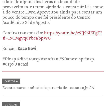
o fato de alguns dos livros da faculdade
provavelmente terem ajudado a construir leis como
a do Ventre Livre. Aproveitou ainda para contar um
pouco do tempo que foi presidente do Centro
Acadêmico XI de Agosto.
Confira transmissão:
https://youtu.be/z9IJ96lKFgE?
si=_9CMgvquPbeEbpWG
Edição:
Kaco Bovi
#fdusp #direitousp #sanfran #90anosusp #usp
#usp90 #caxi
DIRETORIA
Evento marca anúncio de parceria de acesso ao JusIA
ESPECIAIS