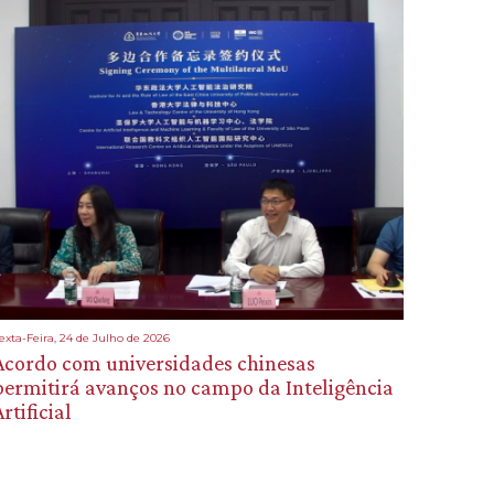
exta-Feira, 24 de Julho de 2026
Acordo com universidades chinesas
permitirá avanços no campo da Inteligência
rtificial