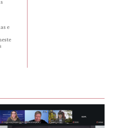
as
as e
neste
s