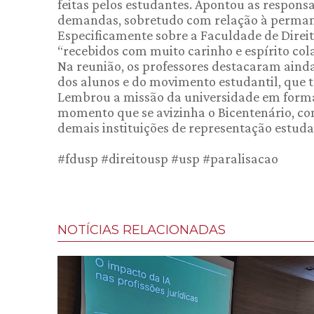
feitas pelos estudantes. Apontou as respons
demandas, sobretudo com relação à perman
Especificamente sobre a Faculdade de Direito
“recebidos com muito carinho e espírito col
Na reunião, os professores destacaram ainda
dos alunos e do movimento estudantil, que 
Lembrou a missão da universidade em formar
momento que se avizinha o Bicentenário, co
demais instituições de representação estudan
#fdusp #direitousp #usp #paralisacao
NOTÍCIAS RELACIONADAS