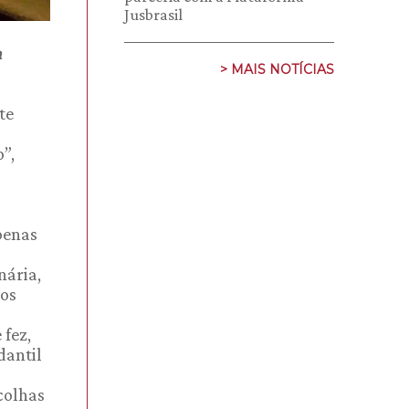
Jusbrasil
h
> MAIS NOTÍCIAS
te
”,
a
o
penas
nária,
dos
 fez,
dantil
colhas