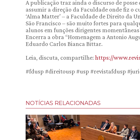
A publicação traz ainda o discurso de posse
assumir a direção da Faculdade onde fiz o c
‘Alma Matter’ – a Faculdade de Direito da U
São Francisco – são muito fortes para qualqu
alunos em funções dirigentes momentâneas?”
Encerra a obra “Homenagem a Antonio Augu
Eduardo Carlos Bianca Bittar.
Leia, discuta, compartilhe:
https://www.revi
#fdusp #direitousp #usp #revistafdusp #juri
NOTÍCIAS RELACIONADAS