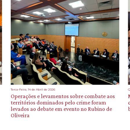
Terca-Feira, 14 de Abril de 2026
Q
Operações e levamentos sobre combate aos
territórios dominados pelo crime foram
levados ao debate em evento no Rubino de
Oliveira