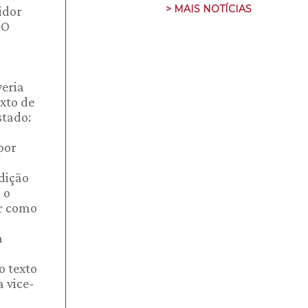
> MAIS NOTÍCIAS
idor
“O
eria
xto de
stado:
por
sdição
 o
er como
a
o texto
a vice-