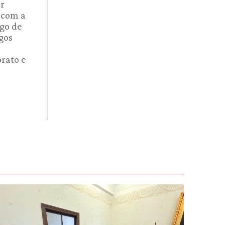
or
s com a
rgo de
igos
rato e