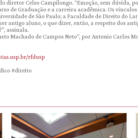
 do diretor Celso Campilongo. “Emoção, sem dúvida, p
urso de Graduação e a carreira acadêmica. Os vínculo
niversidade de São Paulo; a Faculdade de Direito do La
er antigo aluno, o que dizer, então, a respeito dos ant
, assinala.
sto Machado de Campos Neto”, por Antonio Carlos Mo
stas.usp.br/rfdusp
dico #direito