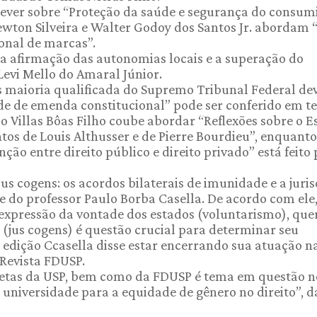
rever sobre “Proteção da saúde e segurança do consum
wton Silveira e Walter Godoy dos Santos Jr. abordam 
ional de marcas”.
 a afirmação das autonomias locais e a superação do
 Levi Mello do Amaral Júnior.
 maioria qualificada do Supremo Tribunal Federal dev
de de emenda constitucional” pode ser conferido em te
 Villas Bôas Filho coube abordar “Reflexões sobre o E
tos de Louis Althusser e de Pierre Bourdieu”, enquanto
ção entre direito público e direito privado” está feito 
jus cogens: os acordos bilaterais de imunidade e a juri
e do professor Paulo Borba Casella. De acordo com ele,
 expressão da vontade dos estados (voluntarismo), qu
 (jus cogens) é questão crucial para determinar seu
 edição Ccasella disse estar encerrando sua atuação n
Revista FDUSP.
metas da USP, bem como da FDUSP é tema em questão n
a universidade para a equidade de gênero no direito”, d