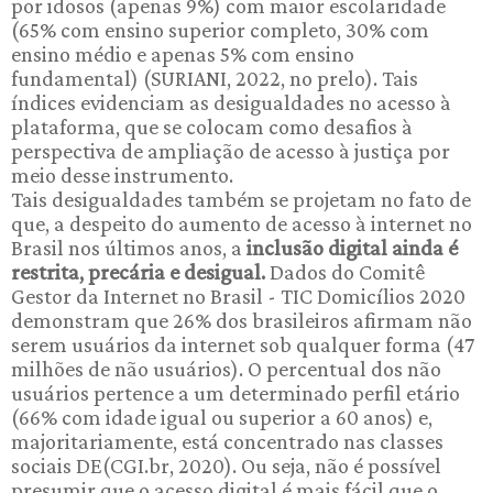
por idosos (apenas 9%) com maior escolaridade
(65% com ensino superior completo, 30% com
ensino médio e apenas 5% com ensino
fundamental) (SURIANI, 2022, no prelo). Tais
índices evidenciam as desigualdades no acesso à
plataforma, que se colocam como desafios à
perspectiva de ampliação de acesso à justiça por
meio desse instrumento.
Tais desigualdades também se projetam no fato de
que, a despeito do aumento de acesso à internet no
Brasil nos últimos anos, a
inclusão digital ainda é
restrita, precária e desigual.
Dados do Comitê
Gestor da Internet no Brasil - TIC Domicílios 2020
demonstram que 26% dos brasileiros afirmam não
serem usuários da internet sob qualquer forma (47
milhões de não usuários). O percentual dos não
usuários pertence a um determinado perfil etário
(66% com idade igual ou superior a 60 anos) e,
majoritariamente, está concentrado nas classes
sociais DE(CGI.br, 2020). Ou seja, não é possível
presumir que o acesso digital é mais fácil que o