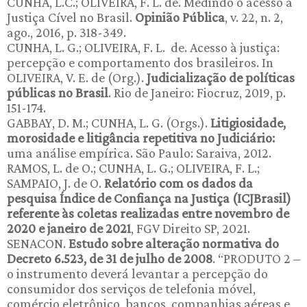
CUNHA, L.C.; OLIVEIRA, F. L. de. Medindo o acesso à
Justiça Cível no Brasil.
Opinião Pública
, v. 22, n. 2,
ago., 2016, p. 318-349.
CUNHA, L. G.; OLIVEIRA, F. L. de. Acesso à justiça:
percepção e comportamento dos brasileiros. In
OLIVEIRA, V. E. de (Org.).
Judicialização de políticas
públicas no Brasil
. Rio de Janeiro: Fiocruz, 2019, p.
151-174.
GABBAY, D. M.; CUNHA, L. G. (Orgs.).
Litigiosidade,
morosidade e litigância repetitiva no Judiciário:
uma análise empírica. São Paulo: Saraiva, 2012.
RAMOS, L. de O.; CUNHA, L. G.; OLIVEIRA, F. L.;
SAMPAIO, J. de O.
Relatório com os dados da
pesquisa Índice de Confiança na Justiça (ICJBrasil)
referente às coletas realizadas entre novembro de
2020 e janeiro de 2021
, FGV Direito SP, 2021.
SENACON.
Estudo sobre alteração normativa do
Decreto 6.523, de 31 de julho de 2008
. “PRODUTO 2 –
o instrumento deverá levantar a percepção do
consumidor dos serviços de telefonia móvel,
comércio eletrônico, bancos, companhias aéreas e