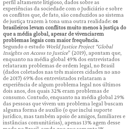
perfil altamente litigioso, dados sobre as
experiências da sociedade com o Judiciário e sobre
os conflitos que, de fato, são conduzidos ao sistema
de justiça trazem à tona uma outra realidade:
os
brasileiros levam conflitos muito menos à justiça do
que a média global, apesar de vivenciarem
problemas legais com maior frequência.
Segundo o estudo
World Justice Project “Global
Insights on Access to Justice
” (2019), apontam que,
enquanto na média global 49% dos entrevistados
relataram problemas de ordem legal, no Brasil
(dados coletados nas três maiores cidades no ano
de 2017) 69% dos entrevistados relataram a
experiência de algum problema legal nos últimos
dois anos, dos quais 32% eram problemas de
consumo. Contudo, enquanto na média global 29%
das pessoas que vivem um problema legal buscam
alguma forma de auxílio (o que inclui suporte
jurídico, mas também apoio de amigos, familiares e
instâncias comunitárias), apenas 13% agem desse
modo no Brasil, sendo que que somente 1%