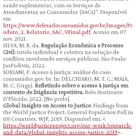
saúde suplementar, com os Serviços de
Atendimentos ao Consumidor (SACs)”. Disponível
em
https://www.defesadoconsumidor.gov.br/images/Pr
oduto_2_Relatorio_SAC_VFinal.pdf
. Acesso em 07
nov. 2021.
SILVA, M. R. da.
Regulação Econômica e Processo
Civil:
tutela individual e coletiva na solução de
conflitos envolvendo serviços públicos. São Paulo:
JusPodivm, 2022.
SURIANI, F. Acesso à justiça: análise do caso
consumidor.gov. br. In: DELCHIARO, M. T. C.; MAIA,
M. C. (Orgs).
Refletindo sobre o acesso à justiça em
contexto de litigância repetitiva.
Belo Horizonte:
D’Plácido, 2022. [No prelo].
Global Insights on Access to Justice
. Findings from
the World Justice Project. General Population Poll in
101 Countries. WJP, 2019. Disponível em: <
https://worldjusticeproject.org/our-work/research-
and-data/global-insights-access-justice-2019
>.