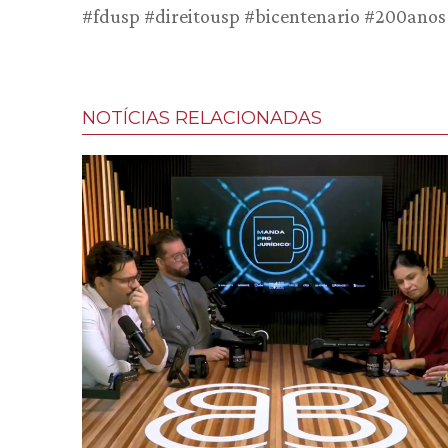
#fdusp #direitousp #bicentenario #200anos
NOTÍCIAS RELACIONADAS