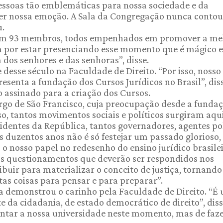
 pessoas tão emblemáticas para nossa sociedade e da
ter nossa emoção. A Sala da Congregação nunca conto
u.
com 93 membros, todos empenhados em promover a me
da por estar presenciando esse momento que é mágico e
os senhores e das senhoras”, disse.
 desse século na Faculdade de Direito. “Por isso, nosso
resenta a fundação dos Cursos Jurídicos no Brasil”, diss
assinado para a criação dos Cursos.
rgo de São Francisco, cuja preocupação desde a funda
so, tantos movimentos sociais e políticos surgiram aqu
sidentes da República, tantos governadores, agentes po
os duzentos anos não é só festejar um passado glorioso,
 o nosso papel no redesenho do ensino jurídico brasilei
os questionamentos que deverão ser respondidos nos
buir para materializar o conceito de justiça, tornando
tas coisas para pensar e para preparar”.
a demonstrou o carinho pela Faculdade de Direito. “É
e da cidadania, de estado democrático de direito”, diss
entar a nossa universidade neste momento, mas de faz