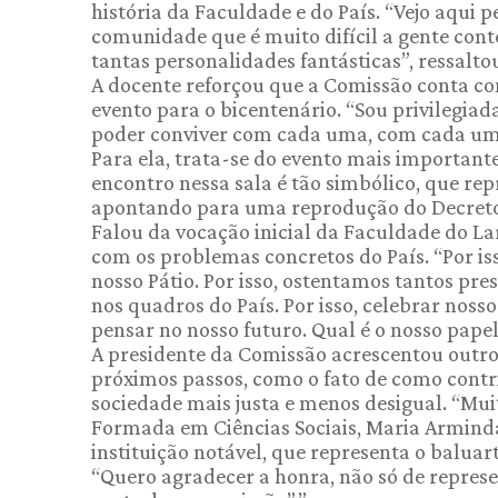
história da Faculdade e do País. “Vejo aqui
comunidade que é muito difícil a gente con
tantas personalidades fantásticas”, ressalto
A docente reforçou que a Comissão conta 
evento para o bicentenário. “Sou privilegia
poder conviver com cada uma, com cada um d
Para ela, trata-se do evento mais importante
encontro nessa sala é tão simbólico, que rep
apontando para uma reprodução do Decreto 
Falou da vocação inicial da Faculdade do La
com os problemas concretos do País. “Por is
nosso Pátio. Por isso, ostentamos tantos pre
nos quadros do País. Por isso, celebrar noss
pensar no nosso futuro. Qual é o nosso papel
A presidente da Comissão acrescentou outr
próximos passos, como o fato de como contri
sociedade mais justa e menos desigual. “Mui
Formada em Ciências Sociais, Maria Armind
instituição notável, que representa o baluart
“Quero agradecer a honra, não só de repres