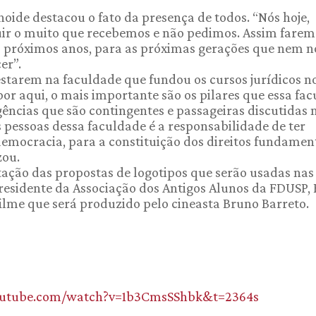
oide destacou o fato da presença de todos. “Nós hoje,
uir o muito que recebemos e não pedimos. Assim fare
s próximos anos, para as próximas gerações que nem n
er”.
starem na faculdade que fundou os cursos jurídicos n
por aqui, o mais importante são os pilares que essa fa
gências que são contingentes e passageiras discutidas 
as pessoas dessa faculdade é a responsabilidade de ter
democracia, para a constituição dos direitos fundament
zou.
ção das propostas de logotipos que serão usadas nas
presidente da Associação dos Antigos Alunos da FDUSP, 
ilme que será produzido pelo cineasta Bruno Barreto.
outube.com/watch?v=1b3CmsSShbk&t=2364s