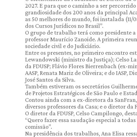
2027. E para que o caminho a ser percorrid
grandiosidade dos 200 anos da principal Aca
as 50 melhores do mundo, foi instalada (11/
dos Cursos Jurídicos no Brasil”.
O grupo de trabalho terá como presidente a 
professor Maurício Zanoide. A primeira reun
sociedade civil e do Judiciário.
Entre os presentes, no primeiro encontro es
Lewandowski (ministro da Justiça); Celso La
da FDUSP; Flávio Flores Bierrenbach (ex-min
AASP, Renata Mariz de Oliveira; e do IASP, D
José Santos da Silva.
Também estiveram os secretários Guilherme 
de Projetos Estratégicos de São Paulo e Esta
Contou ainda com a ex-diretora da SanFran, I
diversos professores da Casa; e o diretor da
O diretor da FDUSP, Celso Campilongo, dest
“Quero fazer essa saudação especial a todas 
comissão”.
Na presidência dos trabalhos, Ana Elisa res