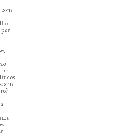
u com
lhor
 por
e,
ção
i no
líticos
 e sim
ro?”.”
 a
 uma
e.
er