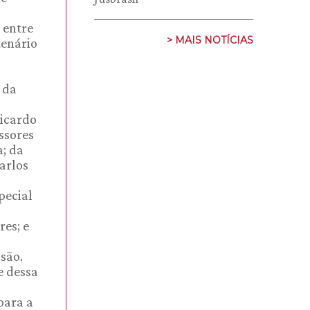
 entre
> MAIS NOTÍCIAS
tenário
o
 da
Ricardo
ssores
a; da
arlos
pecial
res; e
são.
e dessa
para a