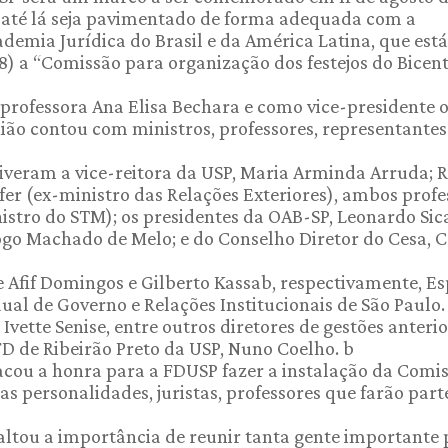
o até lá seja pavimentado de forma adequada com a
demia Jurídica do Brasil e da América Latina, que está
08) a “Comissão para organização dos festejos do Bicen
professora Ana Elisa Bechara e como vice-presidente 
ião contou com ministros, professores, representantes
tiveram a vice-reitora da USP, Maria Arminda Arruda; 
fer (ex-ministro das Relações Exteriores), ambos profe
istro do STM); os presidentes da OAB-SP, Leonardo Sic
iogo Machado de Melo; e do Conselho Diretor do Cesa, C
Afif Domingos e Gilberto Kassab, respectivamente, Es
dual de Governo e Relações Institucionais de São Paulo.
vette Senise, entre outros diretores de gestões anterio
 FD de Ribeirão Preto da USP, Nuno Coelho. b
acou a honra para a FDUSP fazer a instalação da Comis
as personalidades, juristas, professores que farão part
saltou a importância de reunir tanta gente importante 