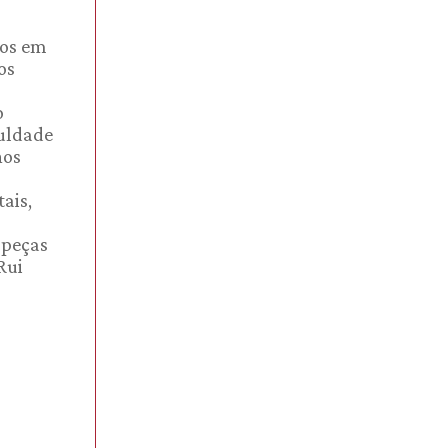
mos em
os
o
culdade
nos
ais,
 peças
Rui