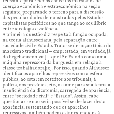
relevante para reler os conceitos marxianos de
coerção econômica e extraeconômica na seção
seguinte, preparando o terreno para a discussão
das peculiaridades demonstradas pelos Estados
capitalistas periféricos no que tange ao equilíbrio
entre ideologia e violência.
A primeira questão diz respeito à função ocupada,
na teoria althusseriana, pela separação entre
sociedade civil e Estado. Trata-se de noção típica do
marxismo tradicional – emprestada, em verdade, já
do hegelianismo[viii] – que lê o Estado como uma
máquina repressora da burguesia em relação à
classe trabalhadora[ix]. Por isso, quando Althusser
identifica os aparelhos repressivos com a esfera
pública, ao estarem restritos aos tribunais, à
polícia, aos presídios, etc., assume para sua teoria a
insuficiência da dicotomia, carregada de aparência,
entre “sociedade civil” e “Estado”. Assim, cabe
questionar se não seria possível se desfazer desta
aparência, sustentando que os aparelhos
repressivos também podem estar estendidos à