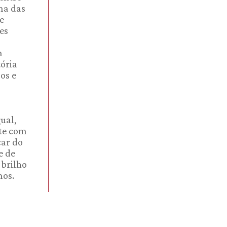
uma das
e
es
m
tória
os e
ual,
nte com
çar do
e de
 brilho
mos.