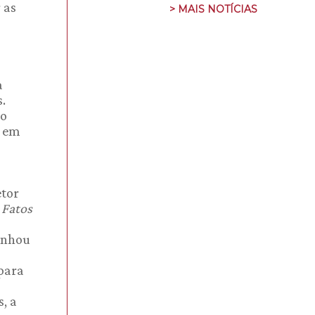
 as
> MAIS NOTÍCIAS
a
.
ão
, em
etor
,
Fatos
panhou
 para
, a