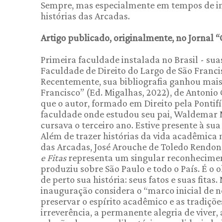
Sempre, mas especialmente em tempos de inc
histórias das Arcadas.
Artigo publicado, originalmente, no Jornal “
Primeira faculdade instalada no Brasil - suas
Faculdade de Direito do Largo de São Francisc
Recentemente, sua bibliografia ganhou mais 
Francisco” (Ed. Migalhas, 2022), de Antonio 
que o autor, formado em Direito pela Pontifí
faculdade onde estudou seu pai, Waldemar M
cursava o terceiro ano. Estive presente à su
Além de trazer histórias da vida acadêmica 
das Arcadas, José Arouche de Toledo Rendon, 
e Fitas
representa um singular reconhecimen
produziu sobre São Paulo e todo o País. É o
de perto sua história: seus fatos e suas fit
inauguração considera o “marco inicial de n
preservar o espírito acadêmico e as tradiçõe
irreverência, a permanente alegria de viver, 