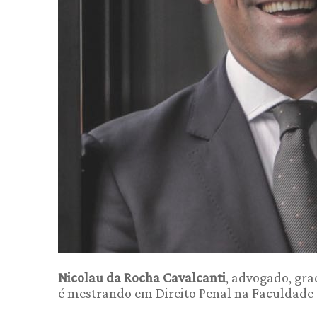
Nicolau da Rocha Cavalcanti
, advogado, gra
é mestrando em Direito Penal na Faculdade d