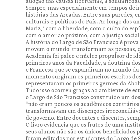
adoção das causas libertárias, a solidariedad
Sempre, mas especialmente em tempos de inc
histórias das Arcadas. Entre suas paredes, 
culturais e políticas do País. Ao longo dos 
Mariz, “com a liberdade, com o culto do esp
com o amor ao próximo, com a justiça social
A história do Largo de São Francisco é prov
movem o mundo, transformam as pessoas, que
Academia foi palco e núcleo propulsor de idei
primeiros anos da Faculdade, a doutrina dos
e Francesa que se expandiram no mundo da 
momento surgiram os primeiros escritos dos
representaram os primeiros germes da Aboli
Tudo isso ocorreu graças ao ambiente de est
o Largo de São Francisco constituído um dos
“não eram poucos os acadêmicos contrários à
transformavam em dissenções irreconciliáv
de governo. Entre docentes e discentes, sem
O livro evidencia que os frutos de uma insti
seus alunos não são os únicos beneficiados po
foram editados por estudantes do Largo de 