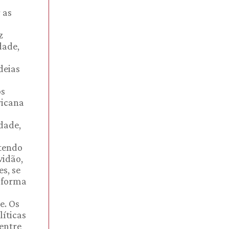
 as
z
dade,
deias
os
ricana
dade,
 tendo
vidão,
s, se
 forma
e. Os
líticas
entre