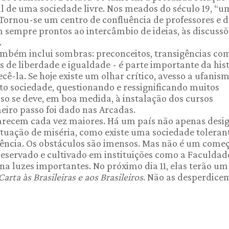
al de uma sociedade livre. Nos meados do século 19, “
Tornou-se um centro de confluência de professores e d
m sempre prontos ao intercâmbio de ideias, às discussõ
.
também inclui sombras: preconceitos, transigências co
is de liberdade e igualdade - é parte importante da his
cê-la. Se hoje existe um olhar crítico, avesso a ufanism
to sociedade, questionando e ressignificando muitos
sso se deve, em boa medida, à instalação dos cursos
meiro passo foi dado nas Arcadas.
parecem cada vez maiores. Há um país não apenas desig
situação de miséria, como existe uma sociedade tolera
olência. Os obstáculos são imensos. Mas não é um come
reservado e cultivado em instituições como a Faculdad
na luzes importantes. No próximo dia 11, elas terão um
Carta às Brasileiras e aos Brasileiros
. Não as desperdice