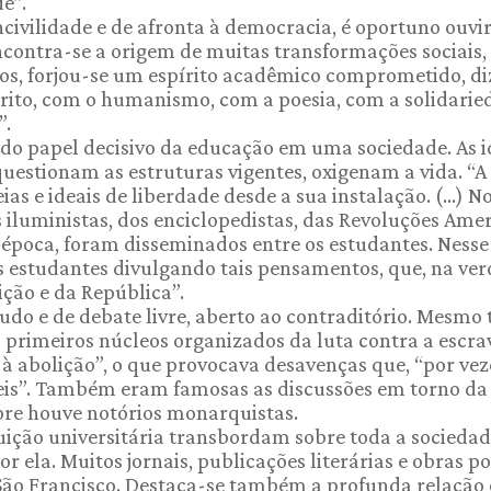
e”.
ivilidade e de afronta à democracia, é oportuno ouvir
encontra-se a origem de muitas transformações sociais,
anos, forjou-se um espírito acadêmico comprometido, di
írito, com o humanismo, com a poesia, com a solidarie
”.
a do papel decisivo da educação em uma sociedade. As i
stionam as estruturas vigentes, oxigenam a vida. “A
as e ideais de liberdade desde a sua instalação. (...) N
 iluministas, dos enciclopedistas, das Revoluções Ame
época, foram disseminados entre os estudantes. Nesse
 estudantes divulgando tais pensamentos, que, na ver
ção e da República”.
udo e de debate livre, aberto ao contraditório. Mesmo
 primeiros núcleos organizados da luta contra a escra
 abolição”, o que provocava desavenças que, “por veze
eis”. Também eram famosas as discussões em torno da
pre houve notórios monarquistas.
tuição universitária transbordam sobre toda a sociedad
r ela. Muitos jornais, publicações literárias e obras po
São Francisco. Destaca-se também a profunda relação 