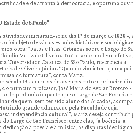
ivilidade e de afronta à democracia, é oportuno ouvir
O Estado de S.Paulo”
 atividades iniciaram-se no dia 1º de março de 1828 -, 
o foi objeto de vários estudos históricos e sociológicos
uma obra: “Fatos e Fitas. Crônicas sobre o Largo de S
Cláudio Mariz de Oliveira. Trata-se de um livro afetivo
cia Universidade Católica de São Paulo, reverencia a
ariz de Oliveira Júnior. “Quando vim à terra, meu pai
a missa de formatura”, conta Mariz.
no século 19 - como as desavenças entre o primeiro dir
e o primeiro professor, José Maria de Avelar Brotero -
to do profundo impacto que o Largo de São Francisco
 olhar de quem, sem ter sido aluno das Arcadas, acom
as. Nutrindo grande admiração pela Faculdade cuja
ossa independência cultural”, Mariz deseja contribuir
s do Largo de São Francisco; entre elas, “a boêmia, a
a dedicação à poesia e à música, as disputas ideológicas