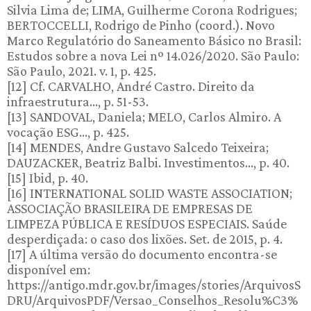
Silvia Lima de; LIMA, Guilherme Corona Rodrigues;
BERTOCCELLI, Rodrigo de Pinho (coord.). Novo
Marco Regulatório do Saneamento Básico no Brasil:
Estudos sobre a nova Lei nº 14.026/2020. São Paulo:
São Paulo, 2021. v. 1, p. 425.
[12] Cf. CARVALHO, André Castro. Direito da
infraestrutura..., p. 51-53.
[13] SANDOVAL, Daniela; MELO, Carlos Almiro. A
vocação ESG..., p. 425.
[14] MENDES, Andre Gustavo Salcedo Teixeira;
DAUZACKER, Beatriz Balbi. Investimentos..., p. 40.
[15] Ibid, p. 40.
[16] INTERNATIONAL SOLID WASTE ASSOCIATION;
ASSOCIAÇÃO BRASILEIRA DE EMPRESAS DE
LIMPEZA PÚBLICA E RESÍDUOS ESPECIAIS. Saúde
desperdiçada: o caso dos lixões. Set. de 2015, p. 4.
[17] A última versão do documento encontra-se
disponível em:
https://antigo.mdr.gov.br/images/stories/ArquivosS
DRU/ArquivosPDF/Versao_Conselhos_Resolu%C3%