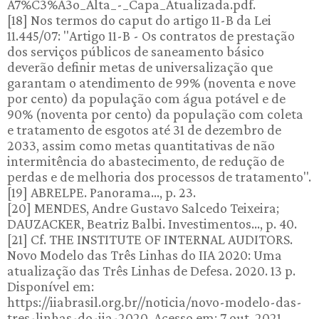
A7%C3%A3o_Alta_-_Capa_Atualizada.pdf.
[18] Nos termos do caput do artigo 11-B da Lei
11.445/07: "Artigo 11-B - Os contratos de prestação
dos serviços públicos de saneamento básico
deverão definir metas de universalização que
garantam o atendimento de 99% (noventa e nove
por cento) da população com água potável e de
90% (noventa por cento) da população com coleta
e tratamento de esgotos até 31 de dezembro de
2033, assim como metas quantitativas de não
intermitência do abastecimento, de redução de
perdas e de melhoria dos processos de tratamento".
[19] ABRELPE. Panorama..., p. 23.
[20] MENDES, Andre Gustavo Salcedo Teixeira;
DAUZACKER, Beatriz Balbi. Investimentos..., p. 40.
[21] Cf. THE INSTITUTE OF INTERNAL AUDITORS.
Novo Modelo das Três Linhas do IIA 2020: Uma
atualização das Três Linhas de Defesa. 2020. 13 p.
Disponível em:
https://iiabrasil.org.br//noticia/novo-modelo-das-
tres-linhas-do-iia-2020. Acesso em: 7 out. 2021.