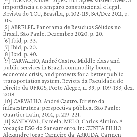
[4] TORRES, Rafael Lopes. Licitações sustentáveis: a
importância e o amparo constitucional e legal.
Revista do TCU, Brasília, p. 102-119, Set/Dez 2011, p.
105.
[5] ABRELPE. Panorama de Resíduos Sólidos no
Brasil. São Paulo. Dezembro 2020, p. 20.
[6] Ibid, p. 33.
[7] Ibid, p. 20.
[8] Ibid, p. 40.
[9] CARVALHO, André Castro. Middle class and
public services in Brazil: commodity boom,
economic crisis, and protests for a better public
transportation system. Revista da Faculdade de
Direito da UFRGS, Porto Alegre, n. 39, p. 109-133, dez.
2018.
[10] CARVALHO, André Castro. Direito da
infraestrutura: perspectiva pública. São Paulo:
Quartier Latin, 2014, p. 219-221.
[11] SANDOVAL, Daniela; MELO, Carlos Almiro. A
vocação ESG do Saneamento. In: CUNHA FILHO,
Alexandre Jorge Carneiro da; ARRUDA, Carmen