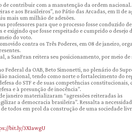
 de contribuir com a manutenção da ordem nacional.
iras e aos Brasileiros”, no Pátio das Arcadas, em 11 de 
iu mais um milhão de adesões.
eus professores para que o processo fosse conduzido d
 e exigindo que fosse respeitado e cumprido o desejo 
 meio do voto.
romovido contra os Três Poderes, em 08 de janeiro, org
resentes.
al, a SanFran reitera seu posicionamento, por meio de
lho Federal da OAB, Beto Simonetti, no plenário do Sup
ião nacional, tendo como norte o fortalecimento do r
 defesa do STF e de suas competências constitucionais,
efesa e à presunção de inocência”.
de janeiro materializaram “agressões reiteradas às
ragilizar a democracia brasileira”. Ressalta a necessida
 de todos em prol da construção de uma sociedade livr
ps://bit.ly/3XIawgU