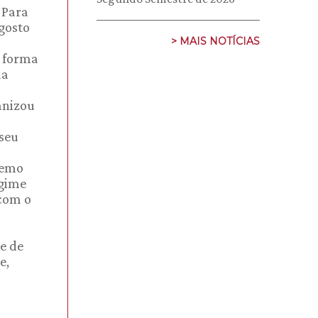
 Para
agosto
> MAIS NOTÍCIAS
e forma
da
anizou
 seu
remo
egime
 com o
de de
e,