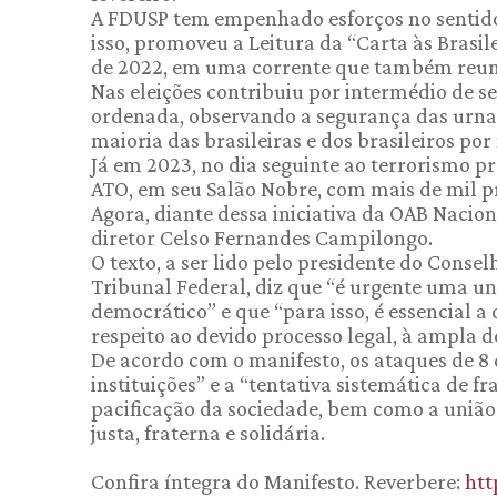
A FDUSP tem empenhado esforços no sentido
isso, promoveu a Leitura da “Carta às Brasile
de 2022, em uma corrente que também reun
Nas eleições contribuiu por intermédio de s
ordenada, observando a segurança das urnas
maioria das brasileiras e dos brasileiros por
Já em 2023, no dia seguinte ao terrorismo p
ATO, em seu Salão Nobre, com mais de mil p
Agora, diante dessa iniciativa da OAB Nacion
diretor Celso Fernandes Campilongo.
O texto, a ser lido pelo presidente do Conse
Tribunal Federal, diz que “é urgente uma un
democrático” e que “para isso, é essencial a
respeito ao devido processo legal, à ampla d
De acordo com o manifesto, os ataques de 8 
instituições” e a “tentativa sistemática de f
pacificação da sociedade, bem como a união
justa, fraterna e solidária.
Confira íntegra do Manifesto. Reverbere:
htt