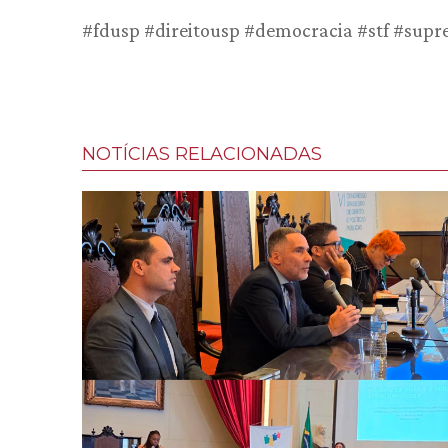
#fdusp #direitousp #democracia #stf #supre
NOTÍCIAS RELACIONADAS