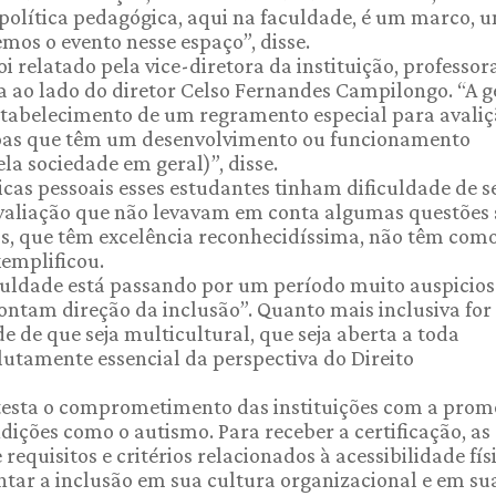
 política pedagógica, aqui na faculdade, é um marco, 
os o evento nesse espaço”, disse.
 relatado pela vice-diretora da instituição, professor
a ao lado do diretor Celso Fernandes Campilongo. “A g
stabelecimento de um regramento especial para avaliç
soas que têm um desenvolvimento ou funcionamento
la sociedade em geral)”, disse.
icas pessoais esses estudantes tinham dificuldade de s
valiação que não levavam em conta algumas questões 
s, que têm excelência reconhecidíssima, não têm com
xemplificou.
culdade está passando por um período muito auspicios
tam direção da inclusão”. Quanto mais inclusiva for
e de que seja multicultural, que seja aberta a toda
olutamente essencial da perspectiva do Direito
atesta o comprometimento das instituições com a pro
dições como o autismo. Para receber a certificação, as
requisitos e critérios relacionados à acessibilidade fís
ntar a inclusão em sua cultura organizacional e em su