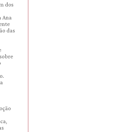
um dos
a Ana
ente
ão das
e
sobre
o
o.
 a
moção
ica,
as