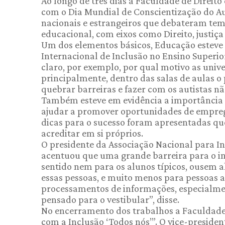
Ao longo de três dias a Faculdade de Direit
com o Dia Mundial de Conscientização do Au
nacionais e estrangeiros que debateram tem
educacional, com eixos como Direito, justiça
Um dos elementos básicos, Educação esteve p
Internacional de Inclusão no Ensino Superior
claro, por exemplo, por qual motivo as univ
principalmente, dentro das salas de aulas o
quebrar barreiras e fazer com os autistas n
Também esteve em evidência a importância
ajudar a promover oportunidades de emprego
dicas para o sucesso foram apresentadas que
acreditar em si próprios.
O presidente da Associação Nacional para In
acentuou que uma grande barreira para o ing
sentido nem para os alunos típicos, ousem a
essas pessoas, e muito menos para pessoas at
processamentos de informações, especialmen
pensado para o vestibular”, disse.
No encerramento dos trabalhos a Faculdade
com a Inclusão ‘Todos nós’”. O vice-presiden