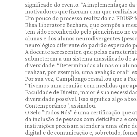
significado do evento. “A implementação da
motivadores que fizeram com que realizássem
Um pouco do processo realizado na FDUSP foi
Elisa Liberatore Bechara, que compôs a mes
tem sido reconhecido pelo pioneirismo no e
alunas e dos alunos neurodivergentes (pes
neurológico diferente do padrão esperado pe
A docente acrescentou que pelas característ
submeterem a um sistema massificado de a
diversidade. “Determinadas alunas ou aluno
realizar, por exemplo, uma avalição oral”, e
Por sua vez, Campilongo ressaltou que a Fa
“Tivemos uma reunião com medidas que apon
Faculdade de Direito, maior é sua necessidad
diversidade possível. Isso significa algo abs
Contemporâneo”, assinalou.
O Selo "Todos Nós" é uma certificação que 
da inclusão de pessoas com deficiência e con
instituições precisam atender a uma série de 
digital e de comunicação e, sobretudo, fome