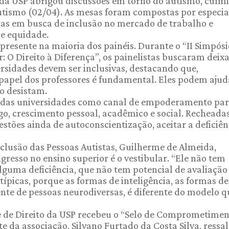
o da USP abrigou discussões em torno do autismo, cul
tismo (02/04). As mesas foram compostas por especia
as em busca de inclusão no mercado de trabalho e
 e equidade.
resente na maioria dos painéis. Durante o “II Simpósi
: O Direito à Diferença”, os painelistas buscaram deix
ersidades devem ser inclusivas, destacando que,
 papel dos professores é fundamental. Eles podem ajud
ão desistam.
 das universidades como canal de empoderamento pa
, crescimento pessoal, acadêmico e social. Recheada
stões ainda de autoconscientização, aceitar a deficiên
clusão das Pessoas Autistas, Guilherme de Almeida,
resso no ensino superior é o vestibular. “Ele não tem
lguma deficiência, que não tem potencial de avaliação
ípicas, porque as formas de inteligência, as formas de
te de pessoas neurodiversas, é diferente do modelo qu
 de Direito da USP recebeu o “Selo de Comprometime
te da associação, Silvano Furtado da Costa Silva, ressa