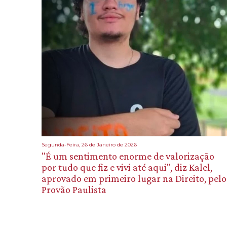
Segunda-Feira, 26 de Janeiro de 2026
"É um sentimento enorme de valorização
por tudo que fiz e vivi até aqui", diz Kalel,
aprovado em primeiro lugar na Direito, pelo
Provão Paulista