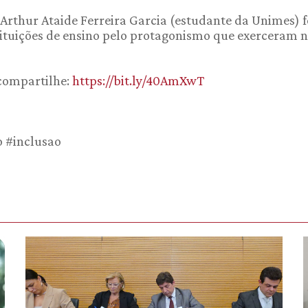
 Arthur Ataide Ferreira Garcia (estudante da Unimes)
ituições de ensino pelo protagonismo que exerceram n
 compartilhe:
https://bit.ly/40AmXwT
o #inclusao