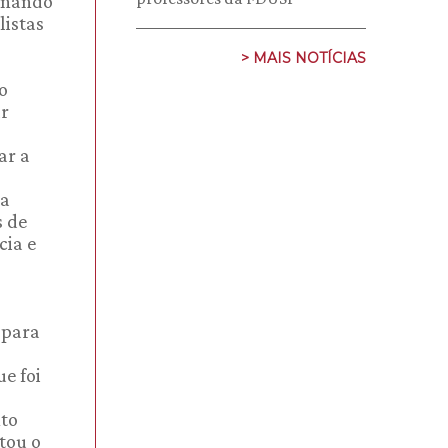
minando
listas
> MAIS NOTÍCIAS
o
ar
ar a
ra
s de
cia e
 para
e foi
nto
ltou o