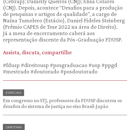
(Cebrap); Danielly Queirós (CNJ); Elisa Colares
(CNJ). Depois, acontece “Desafios para a produção
de pesquisas e artigos de qualidade”, a cargo de
Naína Tumelero (Estácio), Daniel Fideles Steinberg
(Prêmio CAPES de Tese 2022 na área do Direito).
Já a mesa de encerramento caberá aos
representação discente da Pós-Graduação FDUSP.
Assista, discuta, compartilhe
#fdusp #direitousp #posgraduacao #usp #ppgd
#mestrado #doutorado #posdoutorado
ESPECIAIS
Em congresso no STJ, professores da FDUSP discutem os
desafios do sistema de justiça no eixo Brasil-Japão
DIRETORIA