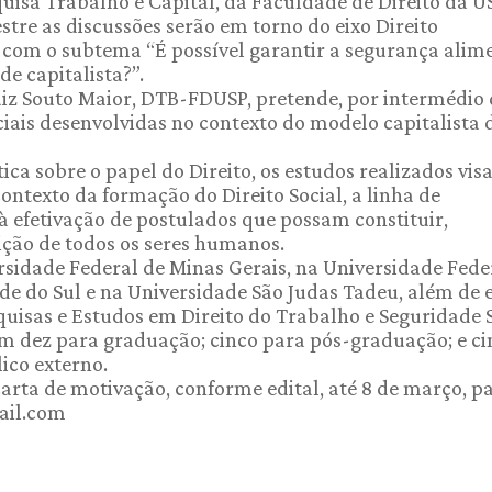
uisa Trabalho e Capital, da Faculdade de Direito da U
tre as discussões serão em torno do eixo Direito
, com o subtema “É possível garantir a segurança alim
e capitalista?”.
uiz Souto Maior, DTB-FDUSP, pretende, por intermédio 
ciais desenvolvidas no contexto do modelo capitalista 
tica sobre o papel do Direito, os estudos realizados vis
contexto da formação do Direito Social, a linha de
efetivação de postulados que possam constituir,
ção de todos os seres humanos.
sidade Federal de Minas Gerais, na Universidade Fede
de do Sul e na Universidade São Judas Tadeu, além de 
uisas e Estudos em Direito do Trabalho e Seguridade S
m dez para graduação; cinco para pós-graduação; e ci
lico externo.
carta de motivação, conforme edital, até 8 de março, pa
ail.com