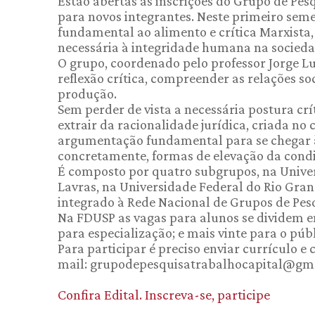
Estão abertas as inscrições do Grupo de Pesq
para novos integrantes. Neste primeiro semes
fundamental ao alimento e crítica Marxista
necessária à integridade humana na sociedad
O grupo, coordenado pelo professor Jorge L
reflexão crítica, compreender as relações so
produção.
Sem perder de vista a necessária postura crí
extrair da racionalidade jurídica, criada no 
argumentação fundamental para se chegar à 
concretamente, formas de elevação da condi
É composto por quatro subgrupos, na Univer
Lavras, na Universidade Federal do Rio Gran
integrado à Rede Nacional de Grupos de Pesq
Na FDUSP as vagas para alunos se dividem e
para especialização; e mais vinte para o púb
Para participar é preciso enviar currículo e 
mail: grupodepesquisatrabalhocapital@gm
Confira Edital. Inscreva-se, participe