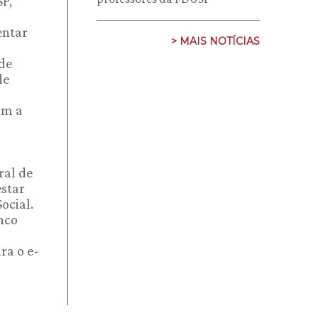
SP,
entar
> MAIS NOTÍCIAS
de
de
am a
ral de
estar
ocial.
nco
ra o e-