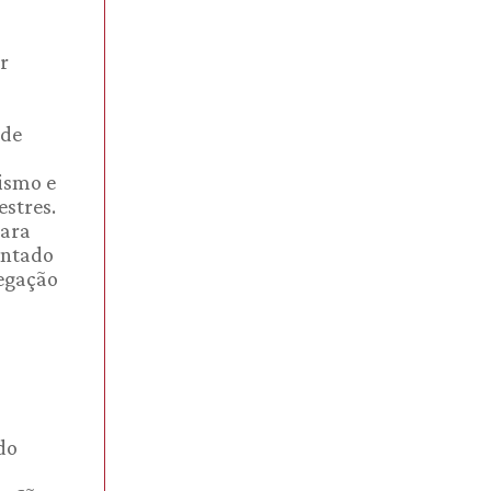
r
 de
ismo e
stres.
para
entado
egação
do