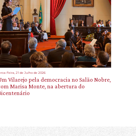
erca-Feira, 21 de Julho de 2026
Um Vilarejo pela democracia no Salão Nobre,
com Marisa Monte, na abertura do
Bicentenário