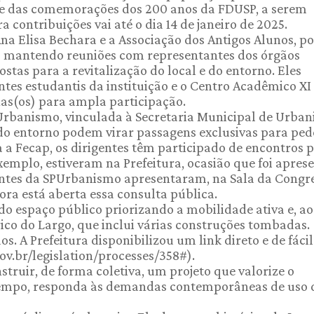
arte das comemorações dos 200 anos da FDUSP, a serem
contribuições vai até o dia 14 de janeiro de 2025.
a Elisa Bechara e a Associação dos Antigos Alunos, po
m mantendo reuniões com representantes dos órgãos
stas para a revitalização do local e do entorno. Eles
s estudantis da instituição e o Centro Acadêmico XI
nas(os) para ampla participação.
 Urbanismo, vinculada à Secretaria Municipal de Urban
do entorno podem virar passagens exclusivas para pede
 a Fecap, os dirigentes têm participado de encontros 
exemplo, estiveram na Prefeitura, ocasião que foi apres
antes da SPUrbanismo apresentaram, na Sala da Congr
ra está aberta essa consulta pública.
do espaço público priorizando a mobilidade ativa e, ao
co do Largo, que inclui várias construções tombadas.
os. A Prefeitura disponibilizou um link direto e de fácil
gov.br/legislation/processes/358#).
truir, de forma coletiva, um projeto que valorize o
 tempo, responda às demandas contemporâneas de uso 