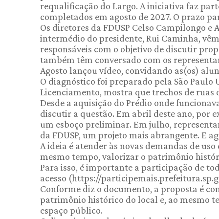
requalificação do Largo. A iniciativa faz p
completados em agosto de 2027. O prazo para 
Os diretores da FDUSP Celso Campilongo e An
intermédio do presidente, Rui Caminha, vê
responsáveis com o objetivo de discutir propo
também têm conversado com os representante
Agosto lançou vídeo, convidando as(os) alu
O diagnóstico foi preparado pela São Paulo
Licenciamento, mostra que trechos de ruas 
Desde a aquisição do Prédio onde funcionava
discutir a questão. Em abril deste ano, por 
um esboço preliminar. Em julho, represent
da FDUSP, um projeto mais abrangente. E ago
A ideia é atender às novas demandas de uso 
mesmo tempo, valorizar o patrimônio históri
Para isso, é importante a participação de tod
acesso (https://participemais.prefeitura.sp.
Conforme diz o documento, a proposta é cons
patrimônio histórico do local e, ao mesmo
espaço público.