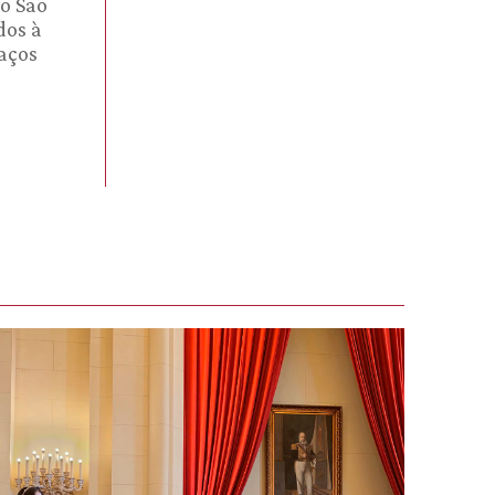
go São
dos à
paços