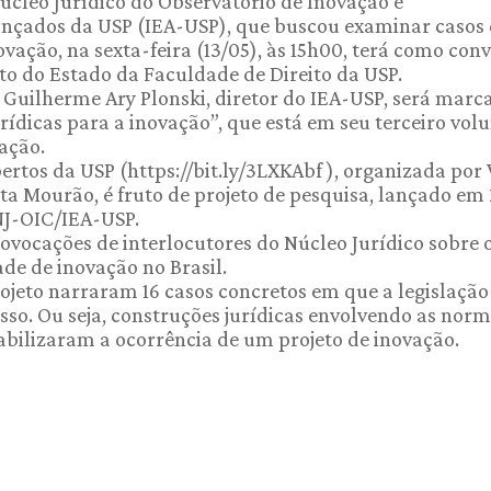
úcleo Jurídico do Observatório de Inovação e
ançados da USP (IEA-USP), que buscou examinar casos
ovação, na sexta-feira (13/05), às 15h00, terá como con
ito do Estado da Faculdade de Direito da USP.
 Guilherme Ary Plonski, diretor do IEA-USP, será marc
rídicas para a inovação”, que está em seu terceiro vol
vação.
ertos da USP (https://bit.ly/3LXKAbf ), organizada por 
a Mourão, é fruto de projeto de pesquisa, lançado em
NJ-OIC/IEA-USP.
vocações de interlocutores do Núcleo Jurídico sobre 
ade de inovação no Brasil.
ojeto narraram 16 casos concretos em que a legislação
esso. Ou seja, construções jurídicas envolvendo as nor
iabilizaram a ocorrência de um projeto de inovação.