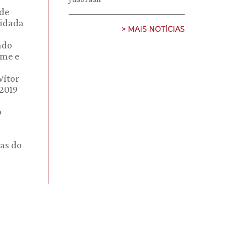
 de
vidada
> MAIS NOTÍCIAS
ado
ume e
Vítor
 2019
o
mas do