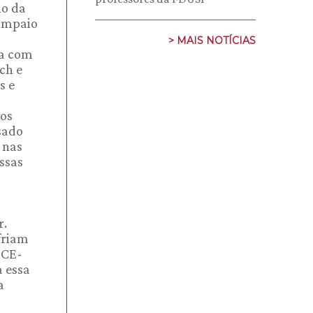
io da
Sampaio
> MAIS NOTÍCIAS
da com
ch e
s e
los
sado
 nas
ossas
r.
friam
DCE-
a essa
a