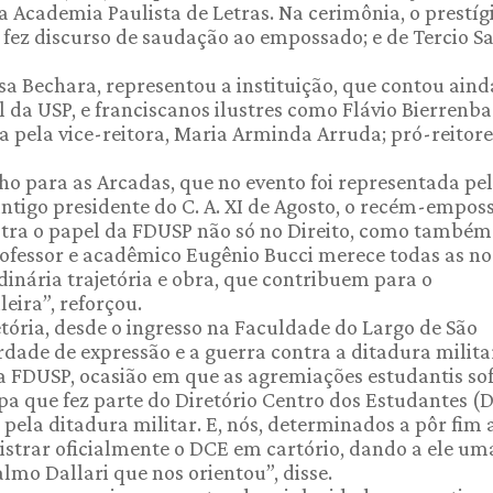
 Academia Paulista de Letras. Na cerimônia, o prestíg
 fez discurso de saudação ao empossado; e de Tercio 
isa Bechara, representou a instituição, que contou ain
 da USP, e franciscanos ilustres como Flávio Bierrenba
 pela vice-reitora, Maria Arminda Arruda; pró-reitore
lho para as Arcadas, que no evento foi representada pe
antigo presidente do C. A. XI de Agosto, o recém-empos
stra o papel da FDUSP não só no Direito, como também
 professor e acadêmico Eugênio Bucci merece todas as n
nária trajetória e obra, que contribuem para o
eira”, reforçou.
tória, desde o ingresso na Faculdade do Largo de São
rdade de expressão e a guerra contra a ditadura milita
 FDUSP, ocasião em que as agremiações estudantis so
apa que fez parte do Diretório Centro dos Estudantes (
pela ditadura militar. E, nós, determinados a pôr fim 
istrar oficialmente o DCE em cartório, dando a ele um
almo Dallari que nos orientou”, disse.