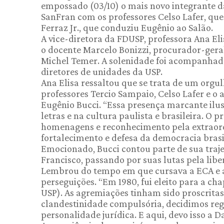
empossado (03/10) o mais novo integrante da
SanFran com os professores Celso Lafer, que
Ferraz Jr., que conduziu Eugênio ao Salão.
A vice-diretora da FDUSP, professora Ana El
o docente Marcelo Bonizzi, procurador-geral
Michel Temer. A solenidade foi acompanhada
diretores de unidades da USP.
Ana Elisa ressaltou que se trata de um orgu
professores Tercio Sampaio, Celso Lafer e o 
Eugênio Bucci. “Essa presença marcante ilu
letras e na cultura paulista e brasileira. O
homenagens e reconhecimento pela extraordi
fortalecimento e defesa da democracia brasil
Emocionado, Bucci contou parte de sua traje
Francisco, passando por suas lutas pela libe
Lembrou do tempo em que cursava a ECA e a
perseguições. “Em 1980, fui eleito para a ch
USP). As agremiações tinham sido proscritas 
clandestinidade compulsória, decidimos reg
personalidade jurídica. E aqui, devo isso a D