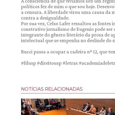
A consciência de que vivíamos sob um regim
políticos fez de mim o que sou hoje. Desenvol
a censura. A liberdade virou uma causa da 
contra a desigualdade.
Por sua vez, Celso Lafer ressaltou as fontes 
construtivo jornalismo de Eugenio pode ser 
integrante do gênero literário da prosa de 
intelectual que se empenha no deslinde do s
Bucci passa a ocupar a cadeira nº 12, que t
#fdusp #direitousp #letras #academiadelet
NOTÍCIAS RELACIONADAS