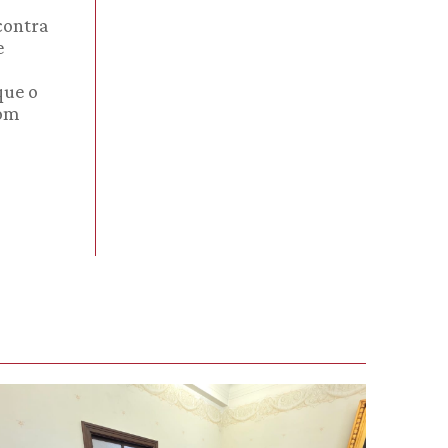
 contra
e
que o
com