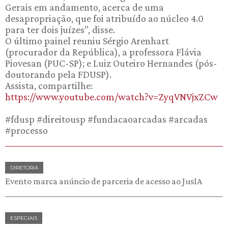
Gerais em andamento, acerca de uma
desapropriação, que foi atribuído ao núcleo 4.0
para ter dois juízes”, disse.
O último painel reuniu Sérgio Arenhart
(procurador da República), a professora Flávia
Piovesan (PUC-SP); e Luiz Outeiro Hernandes (pós-
doutorando pela FDUSP).
Assista, compartilhe:
https://www.youtube.com/watch?v=ZyqVNVjxZCw
#fdusp #direitousp #fundacaoarcadas #arcadas
#processo
DIRETORIA
Evento marca anúncio de parceria de acesso ao JusIA
ESPECIAIS