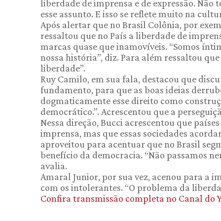
liberdade de imprensa e de expressão. Não
esse assunto. E isso se reflete muito na cult
Após alertar que no Brasil Colônia, por exem
ressaltou que no País a liberdade de impre
marcas quase que inamovíveis. “Somos ínti
nossa história”, diz. Para além ressaltou qu
liberdade”.
Ruy Camilo, em sua fala, destacou que disc
fundamento, para que as boas ideias derrub
dogmaticamente esse direito como construç
democrático.”. Acrescentou que a perseguiç
Nessa direção, Bucci acrescentou que paíse
imprensa, mas que essas sociedades acordar
aproveitou para acentuar que no Brasil se
benefício da democracia. “Não passamos ne
avalia.
Amaral Junior, por sua vez, acenou para a im
com os intolerantes. “O problema da liberdad
Confira transmissão completa no Canal do