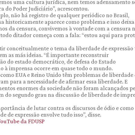
 temos uma cultura jurídica, nem temos adensamento s
ura do Poder Judiciário”, acrescentou.
plo, não há registro de qualquer periódico no Brasil,
nsa historicamente aparece como problema e isso deixa
mos da censura, convivemos à vontade com a censura 
e todo ditador começa com a fala: “estou aqui para pro
utir conceitualmente o tema da liberdade de expressão
em as más ideias. “É importante reconstruir
ão do estado democrático, de defesa do Estado
ão à imprensa ocorre em quase todo o mundo.
s como EUA e Reino Unido têm problemas de liberdade
am para a necessidade de afirmar essa liberdade. E
gmentos enormes da sociedade não foram alcançados p
m do segundo grau na discussão de liberdade de impre
portância de lutar contra os discursos de ódio e como 
e de expressão envolve tudo isso”, disse.
 YouTube da FDUSP