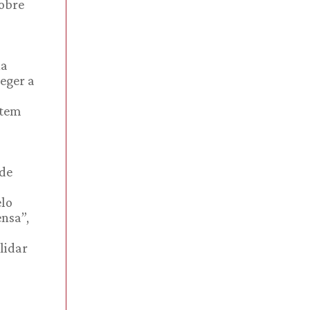
obre
na
teger a
 tem
 de
elo
nsa”,
lidar