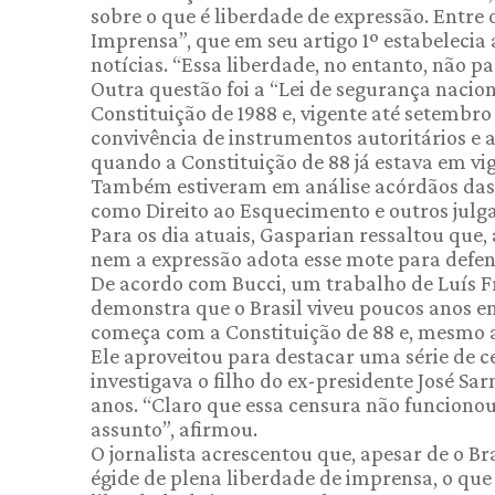
sobre o que é liberdade de expressão. Entre 
Imprensa”, que em seu artigo 1º estabelecia 
notícias. “Essa liberdade, no entanto, não p
Outra questão foi a “Lei de segurança nacio
Constituição de 1988 e, vigente até setembro 
convivência de instrumentos autoritários e
quando a Constituição de 88 já estava em vig
Também estiveram em análise acórdãos das b
como Direito ao Esquecimento e outros julg
Para os dia atuais, Gasparian ressaltou que
nem a expressão adota esse mote para defe
De acordo com Bucci, um trabalho de Luís Fra
demonstra que o Brasil viveu poucos anos e
começa com a Constituição de 88 e, mesmo 
Ele aproveitou para destacar uma série de ce
investigava o filho do ex-presidente José Sa
anos. “Claro que essa censura não funciono
assunto”, afirmou.
O jornalista acrescentou que, apesar de o Br
égide de plena liberdade de imprensa, o que