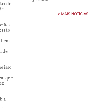
Lei de
de
> MAIS NOTÍCIAS
cífica
essão
, bem
dade
e isso
ca, que
ez
b a