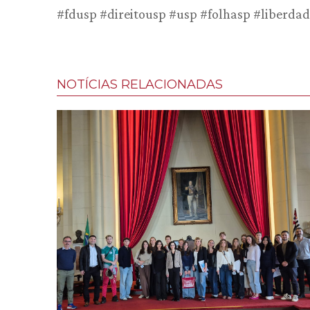
#fdusp #direitousp #usp #folhasp #liberd
NOTÍCIAS RELACIONADAS