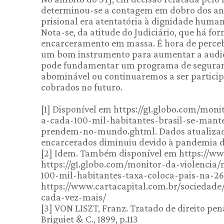
determinou-se a contagem em dobro dos ano
prisional era atentatória à dignidade human
Nota-se, da atitude do Judiciário, que há for
encarceramento em massa. É hora de percebe
um bom instrumento para aumentar a audiên
pode fundamentar um programa de seguranç
abominável ou continuaremos a ser particip
cobrados no futuro.
[1] Disponível em https://g1.globo.com/mon
a-cada-100-mil-habitantes-brasil-se-man
prendem-no-mundo.ghtml. Dados atualizado
encarcerados diminuiu devido à pandemia d
[2] Idem. Também disponível em https://www.
https://g1.globo.com/monitor-da-violencia
100-mil-habitantes-taxa-coloca-pais-na-2
https://www.cartacapital.com.br/sociedade
cada-vez-mais/
[3] VON LISZT, Franz. Tratado de direito pena
Briguiet & C., 1899, p.113