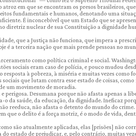
inconstitucional" — como fez o Supremo Tribunal Feder
o atroz em que se encontram os presos brasileiros, que
ireitos fundamentais e humanos, denotando uma situa
ficiente. É inconcebível que um Estado que se aprese
o diretriz nuclear de sua Constituição a dignidade h
dade, que a Justiça não funciona, que impera a prescr
oje é a terceira nação que mais prende pessoas no mun
arceramento como política criminal e social. Washing
uestões sociais eram caso de polícia, e pouco mudou des
o resposta à pobreza, à miséria e muitas vezes como f
sociais que lutam contra esse estado de coisas, como 
ia de um movimento de moradia.
 e perigosa. Desumana porque não afasta apenas a li
a-o da saúde, da educação, da dignidade. Ineficaz por
, não reeduca, não afasta o detento do mundo do crime.
m que o delito é a força motriz, é o modo de vida, dent
e "como são atualmente aplicadas, elas [prisões] não cor
o estado de prejudicar, e, pelo contrário, muitas vez