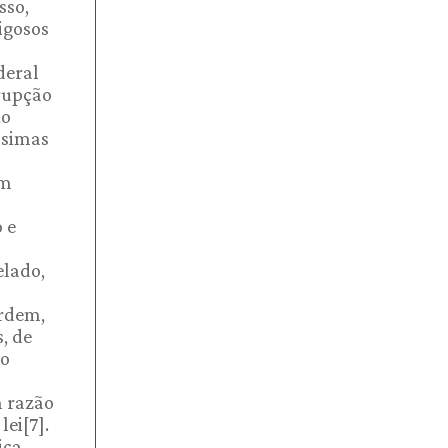
sso,
igosos
deral
rrupção
no
ssimas
em
 e
a
elado,
ordem,
, de
do
m razão
ei[7].
iça,