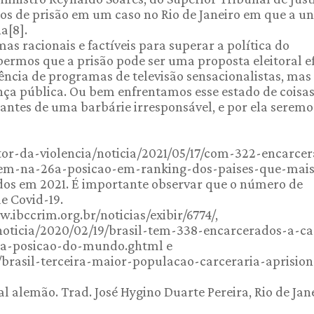
s de prisão em um caso no Rio de Janeiro em que a u
a[8].
mas racionais e factíveis para superar a política do
rmos que a prisão pode ser uma proposta eleitoral ef
cia de programas de televisão sensacionalistas, mas
a pública. Ou bem enfrentamos esse estado de coisa
antes de uma barbárie irresponsável, e por ela seremo
itor-da-violencia/noticia/2021/05/17/com-322-encarce
tem-na-26a-posicao-em-ranking-dos-paises-que-mais
s em 2021. É importante observar que o número de
e Covid-19.
ibccrim.org.br/noticias/exibir/6774/,
/noticia/2020/02/19/brasil-tem-338-encarcerados-a-c
6a-posicao-do-mundo.ghtml e
/brasil-terceira-maior-populacao-carceraria-aprision
l alemão. Trad. José Hygino Duarte Pereira, Rio de Jane