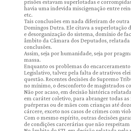
prisões estavam superlotadas e corrompida
havia uma indevida miscigenação entre reinc
etc.
Tais conclusões em nada diferiram de outra 
Domingos Dutra. Ele citava a superlotação d
e desorganização do sistema, domínio de fac
âmbito da Câmara dos Deputados, relatada 
conclusões.
Assim, seja por humanidade, seja por pragm
massa.
Enquanto os problemas do encarceramento 
Legislativo, talvez pela falta de atrativos e
questão. Recentes decisões do Supremo Tribu
no mínimo, o desconforto de magistrados co
Não por acaso, em decisão histórica relata
em caráter coletivo, para abranger todas as
puérperas ou de mães com crianças até doze 
cárcere, exceto nos casos de crimes com vio
Com o mesmo espírito, outras decisões gara
de condições carcerárias que não respeitam
No âmbito do STJ, em decisão relatada pelo m