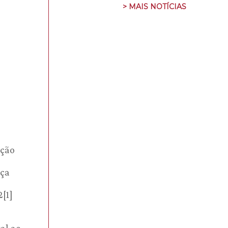
> MAIS NOTÍCIAS
ação
iça
2[1]