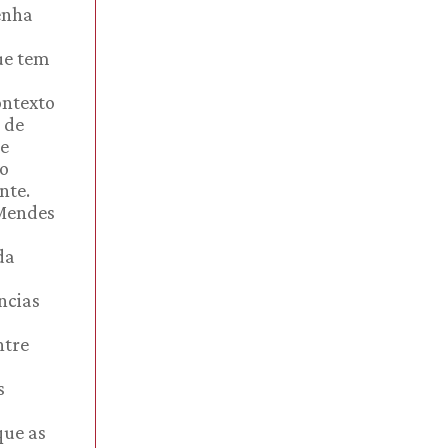
enha
ue tem
ontexto
 de
 e
do
nte.
 Mendes
da
ncias
ntre
s
que as