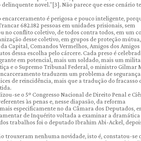
delinquente novel."[3]. Não parece que esse cenário t
o encarceramento é perigosa e pouco inteligente, porq
Trancar 682.182 pessoas em unidades prisionais, sem
u no conflito coletivo, de todos contra todos, em um c
ganização desse coletivo, em grupos de proteção mútua,
 da Capital, Comandos Vermelhos, Amigos dos Amigos
utos dessa escolha pelo cárcere. Cada preso é celebra
rante em potencial, mais um soldado, mais um milita
tiça e o Supremo Tribunal Federal, o ministro Gilmar
de encarceramento traduzem um problema de segurança
ices de reincidência, mais que a tradução do fracasso 
tida.
izou-se o 5º Congresso Nacional de Direito Penal e Ciê
referentes às penas e, nesse diapasão, da reforma
l, mais especificamente no da Câmara dos Deputados, e
lamentar de Inquérito voltada a examinar a dramática
 dos trabalhos foi o deputado Ibrahim Abi-Ackel, depoi
não trouxeram nenhuma novidade, isto é, constatou-se 