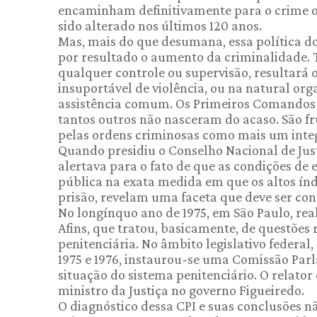
encaminham definitivamente para o crime o 
sido alterado nos últimos 120 anos.
Mas, mais do que desumana, essa política d
por resultado o aumento da criminalidade. 
qualquer controle ou supervisão, resultará o
insuportável de violência, ou na natural or
assistência comum. Os Primeiros Comandos
tantos outros não nasceram do acaso. São fr
pelas ordens criminosas como mais um integ
Quando presidiu o Conselho Nacional de Jus
alertava para o fato de que as condições 
pública na exata medida em que os altos índ
prisão, revelam uma faceta que deve ser con
No longínquo ano de 1975, em São Paulo, real
Afins, que tratou, basicamente, de questões 
penitenciária. No âmbito legislativo federa
1975 e 1976, instaurou-se uma Comissão Par
situação do sistema penitenciário. O relator
ministro da Justiça no governo Figueiredo.
O diagnóstico dessa CPI e suas conclusões 