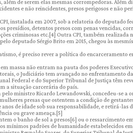
s, além de serem elas mesmas corrompedoras. Além di
identes e não reincidentes, presos perigosos e não per
CPI, instalada em 2007, sob a relatoria do deputado fe
os presídios, detentos presos com penas vencidas, co
ções criminosas etc.[4] Outra CPI, também realizada 
pelo deputado Sérgio Brito em 2015, chegou às mesmí
atismo, é preciso rever a política do encarceramento 
em massa não entram na pauta dos poderes Executivo
leitorais, o Judiciário tem avançado no enfrentamento d
nal Federal e do Superior Tribunal de Justiça têm rev
m a situação carcerária do país.
da pelo ministro Ricardo Lewandowski, concedeu-se a 
 mulheres presas que ostentem a condição de gestantes
anos de idade sob sua responsabilidade, e retirá-las 
lência ou grave ameaça.[5]
ntem o banho de sol a presos[6] ou o ressarcimento e
 os mínimos padrões de humanidade estabelecidos em l
inistro Reynaldo Soares, do Superior Tribunal de Just