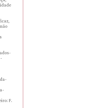
nidade
icaz,
 não
s
s
rados-
-
ada-
a-
iro: F.