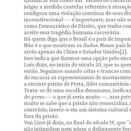
Qualificar isso como um "estado de coisas 
julgar a medida cautelar referente à situaçã
configura uma violação contínua de seus d
inconstitucional — é importante, mas não su
como Democrático de Direito, que tenha com
aceite essa tragédia humana carcerária.
Há quem diga que o Brasil é o país de impuni
Não é o que mostram os dados. Nosso país h
atrás apenas da China e Estados Unidos[2].
Isso indica que fizemos uma opção pelo enc
Luís dizia, no início do século 20, que as q
então. Seguimos usando celas e trancas com
de encarar os representantes de movimentos 
a recente prisão de Preta, líder comunitár
Trata-se de uma escolha desumana, ineficaz
do preso — o que já seria muito —, mas priv
muito se sabe que a prisão não ressocializa
contrário, insere-o em um sistema cultural e
fora da prisão.
Von Lizst já dizia, no final do século 19, qu
não intimidam nem põem o delinquente fora d