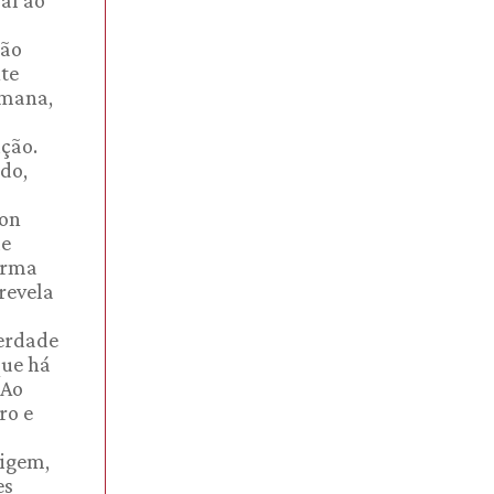
al ao
ção
nte
umana,
ição.
do,
ton
de
orma
revela
berdade
que há
 Ao
ro e
rigem,
es