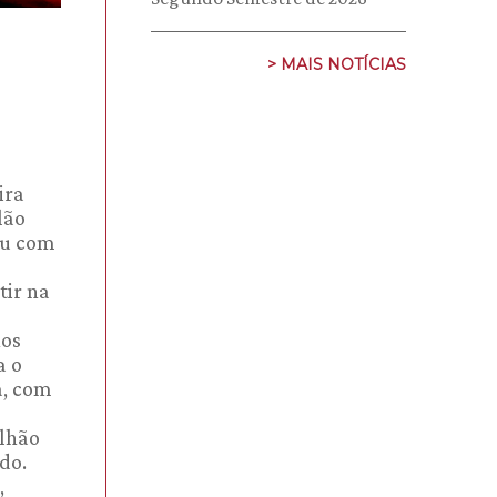
> MAIS NOTÍCIAS
ira
lão
tou com
tir na
nos
a o
a, com
ilhão
do.
,