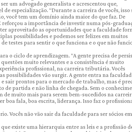
 ser um advogado generalista e acrescentou que,
de especialização. “Durante a carreira de vocês, isso 
ão, você tem um domínio ainda maior do que faz. De
 E reforçou a importância de investir numa pós-gradua
ter aproveitado as oportunidades que a faculdade for
plas possibilidades e podemos ser felizes em muitos
e testes para sentir o que funciona e o que não func
ara o ciclo de aprendizagem. “A gente precisa de persi
 questões muito relevantes e a consistência é muito
periência profissional, na carreira tributária. Vocês
 possibilidades vão surgir. A gente entra na faculdad
e sair prontos para o mercado de trabalho, mas é pre
to de partida e não linha de chegada. Sem o conhecim
am de muito mais para serem bem-sucedidos na carreir
oa fala, boa escrita, liderança. Isso faz o profissiona
rio. Vocês não vão sair da faculdade para ser sócios e
ue existe uma hierarquia entre as leis e a profissão d