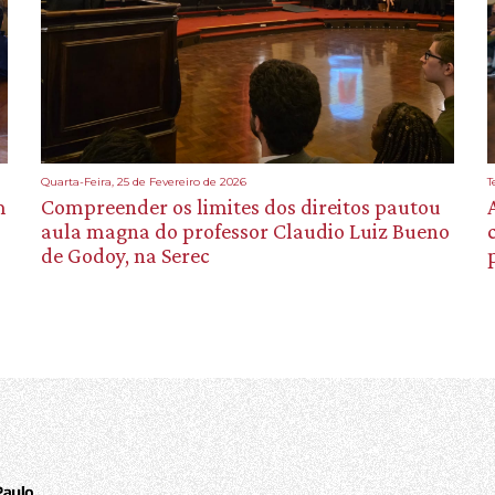
Quarta-Feira, 25 de Fevereiro de 2026
T
m
Compreender os limites dos direitos pautou
aula magna do professor Claudio Luiz Bueno
de Godoy, na Serec