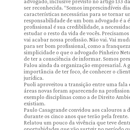
advogado, inclusive previsto no artigo 133 da
ser reconhecida. “Somos imprescindíveis dia
características necessárias para se tornar 
responsabilidade de um bom advogado é a éti
profissional é sua credibilidade, a necessid
estudar o resto da vida de vocês. Precisamos 
vai acabar nossa profissão. Não vai. Vai muda
para ser bom profissional, como a franque
simplicidade o que o advogado Pinheiro Neto 
de ter a consciência de informar. Somos prest
Falou ainda da organização empresarial. A ge
importância de ter foco, de conhecer o clien
jurídica.
Puoli aproveitou a transição entre uma fala
áreas novas foram aparecendo na profission
exemplo disciplinas como a de Direito Ambi
existiam.
Paulo Casagrande convidou aos calouros a 
durante os cinco anos que terão pela frente
Relatou um pouco da vivência que teve dent
oportubidades que vão surtgir no período q