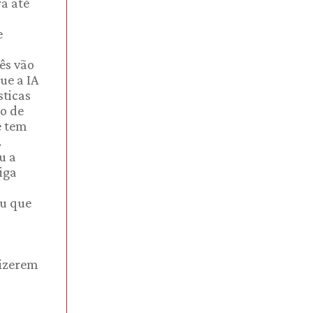
ra até
e
ês vão
ue a IA
sticas
o de
e tem
.
u a
iga
ou que
fizerem