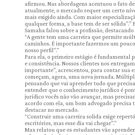
afirmou. Nas abordagens acentuou o fato de
atualmente, o mercado requer um certo nível 
mais exigido ainda. Com maior especializaç
qualquer forma, a base tem de ser sólida”.”
Samaha falou sobre a profissão, destacando 
“A gente tem uma carreira que permite múlti
caminhos. É importante fazermos um pouco d
nosso perfil”.”
Para ela, o primeiro estágio é fundamental p
e consistência. Nossos clientes nos entregam
importante”, acrescentou, para contar sua ex
começam, agora, uma nova jornada. Múltiplas
pensando que vai aprender tudo que precisa 
entender que o conhecimento jurídico é pon
jurídico vocês não vão avançar, mas precis
acordo com ela, um bom advogado precisa ter b
destacar no mercado.
“Construir uma carreira solida exige repertó
escritórios, mas esse dia vai chegar”.”
Max relatou que os estudantes vão aprender q