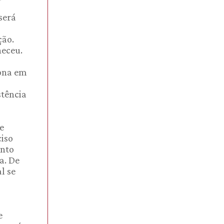
será
ção.
neceu.
iona em
stência
e
ciso
ento
a. De
l se
m
e