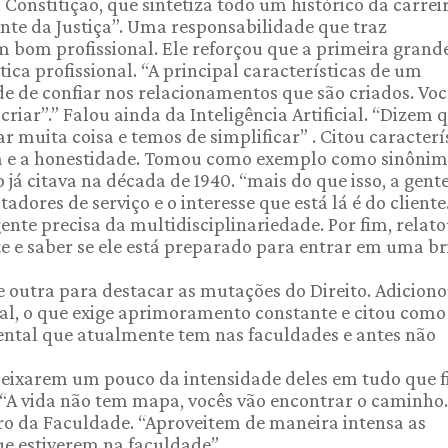
 Constitição, que sintetiza todo um histórico da carrei
nte da Justiça”. Uma responsabilidade que traz
um bom profissional. Ele reforçou que a primeira grand
ca profissional. “A principal características de um
ade de confiar nos relacionamentos que são criados. Voc
criar”.” Falou ainda da Inteligência Artificial. “Dizem q
r muita coisa e temos de simplificar” . Citou caracterí
za e a honestidade. Tomou como exemplo como sinônim
já citava na década de 1940. “mais do que isso, a gent
adores de serviço e o interesse que está lá é do cliente
nte precisa da multidisciplinariedade. Por fim, relato
te e saber se ele está preparado para entrar em uma br
 e outra para destacar as mutações do Direito. Adicion
al, o que exige aprimoramento constante e citou como
ental que atualmente tem nas faculdades e antes não
deixarem um pouco da intensidade deles em tudo que 
. “A vida não tem mapa, vocês vão encontrar o caminho.
ro da Faculdade. “Aproveitem de maneira intensa as
ue estiverem na faculdade”.