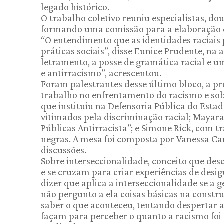
legado histórico.
O trabalho coletivo reuniu especialistas, d
formando uma comissão para a elaboração d
“O entendimento que as identidades raciais
práticas sociais”, disse Eunice Prudente, n
letramento, a posse de gramática racial e u
e antirracismo”, acrescentou.
Foram palestrantes desse último bloco, a pr
trabalho no enfrentamento do racismo e sob
que instituiu na Defensoria Pública do Esta
vitimados pela discriminação racial; Mayar
Públicas Antirracista”; e Simone Rick, com
negras. A mesa foi composta por Vanessa Ca
discussões.
Sobre interseccionalidade, conceito que des
e se cruzam para criar experiências de desig
dizer que aplica a interseccionalidade se a 
não pergunto a ela coisas básicas na constr
saber o que aconteceu, tentando despertar 
façam para perceber o quanto a racismo foi