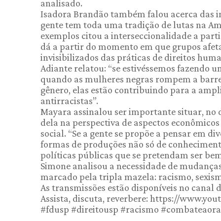
analisado.
Isadora Brandão também falou acerca das int
gente tem toda uma tradição de lutas na Amé
exemplos citou a interseccionalidade a part
dá a partir do momento em que grupos afeta
invisibilizados das práticas de direitos huma
Adiante relatou: “se estivéssemos fazendo um
quando as mulheres negras rompem a barreir
gênero, elas estão contribuindo para a amp
antirracistas”.
Mayara assinalou ser importante situar, no d
dela na perspectiva de aspectos econômicos
social. “Se a gente se propõe a pensar em di
formas de produções não só de conhecimento
políticas públicas que se pretendam ser bem
Simone analisou a necessidade de mudanças
marcado pela tripla mazela: racismo, sexism
As transmissões estão disponíveis no canal 
Assista, discuta, reverbere: https://www
#fdusp #direitousp #racismo #combateaorac