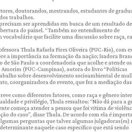
outores, doutorandos, mestrandos, estudantes de gradu
os trabalhos.
 precisam ser aprendidas em busca de um resultado de
a abertura do painel. “Também no entendimento de
m vocabulário que facilite uma discussão sobre raça, r
ofessora Thula Rafaela Pires Oliveira (PUC-Rio), com e
re a importância na formação da nação; Isadora Bran
do de São Paulo a coordenadoria que acolhe e atende os
a Amorim (PUC-Campinas), autora do livro “Políticas
 trabalho sobre desenvolvimento socioambiental de mul
nto, coorganizadora do evento, que fez a mediação das
creve como diferentes fatores, como raça e gênero int
ualdade e privilégio, Thula ressaltou: “Não dá para a g
gente começa atender a pessoa que foi vítima de violênc
ução do caso”, disse Thula. De acordo com ela é import
algumas perguntas que talvez algumas julgadoras(es)
 determinante naquele caso específico que está sendo