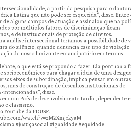
erseccionalidade, a partir da pesquisa para o doutor
rica Latina que não pode ser esquecida”, disse. Entre 
ir de alguns campos de atuação e assinalou que na polí
dos por múltiplos fatores de discriminação ficam
nos, e de institucionais de proteção de direitos.
a análise interseccional teríamos a possibilidade de v
a do silêncio, quando denuncia esse tipo de violação
liação do nosso horizonte emancipatório em termos
ebate, o que está se propondo a fazer. Ela pontuou a f
 e socioeconômicos para chagar a ideia de uma desigu
versos eixos de subordinação, implica pensar em outras
s, mas de construção de desenhos institucionais de
-intencionadas”, disse.
 em um País de desenvolvimento tardio, dependente e
o e classismo.
do Youtube da FDUSP.
.youtube.com/watch?v=zM2XmjekyaM
ismo #justiçasocial #igualdade #equidade