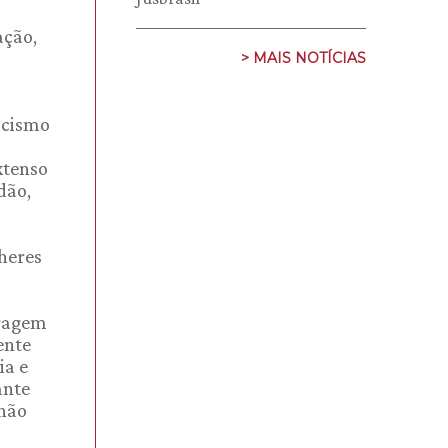
ação,
> MAIS NOTÍCIAS
acismo
xtenso
dão,
heres
eragem
ente
ia e
ante
 não