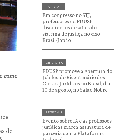
ESPECIAIS
Em congresso no STJ,
professores da FDUSP
discutem os desafios do
sistema de justiça no eixo
Brasil-Japão
DIRETORIA
FDUSP promove a Abertura do
ão como
Jubileu do Bicentenário dos
Cursos Jurídicos no Brasil, dia
10 de agosto, no Salão Nobre
ESPECIAIS
nice
Evento sobre IA e as profissões
jurídicas marca assinatura de
as de
parceria com a Plataforma
ro
Jusbrasil