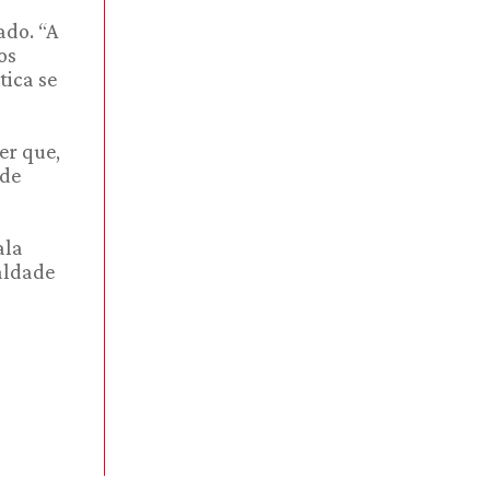
ado. “A
os
tica se
er que,
 de
ala
aldade