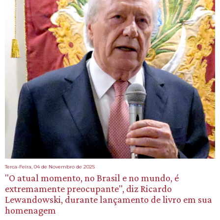
Terca-Feira, 04 de Novembro de 2025
"O atual momento, no Brasil e no mundo, é
extremamente preocupante", diz Ricardo
Lewandowski, durante lançamento de livro em sua
homenagem