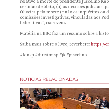
relativo à morte do presidente Juscelino Kubi
certidão de óbito, (ii) as decisões judiciais
Oliveira pela morte (e não os inquéritos ou 
comissões investigativas, vinculadas aos Pod
federativas”, escrevem.
Matéria na BBC faz um resumo sobre a histó
Saiba mais sobre o livro, reverbere:
https://
#fdusp #direitousp #jk #juscelino
NOTÍCIAS RELACIONADAS