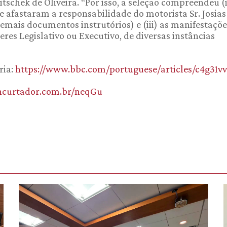
tschek de Oliveira. “Por isso, a seleção compreendeu (i
 que afastaram a responsabilidade do motorista Sr. Josias
demais documentos instrutórios) e (iii) as manifestaçõe
eres Legislativo ou Executivo, de diversas instâncias
ria:
https://www.bbc.com/portuguese/articles/c4g31vv
encurtador.com.br/neqGu