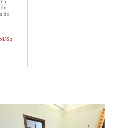
) a
 de
s de
xl55o