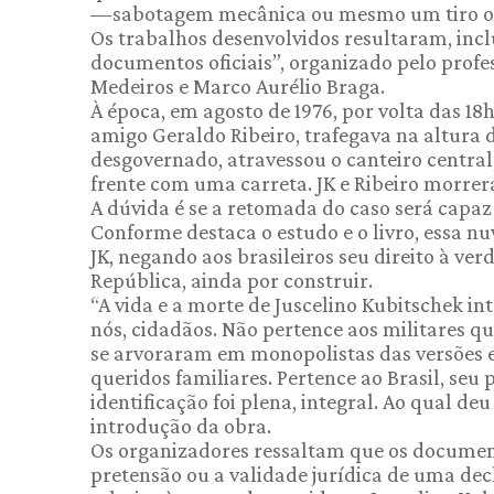
—sabotagem mecânica ou mesmo um tiro o
Os trabalhos desenvolvidos resultaram, inclu
documentos oficiais”, organizado pelo profe
Medeiros e Marco Aurélio Braga.
À época, em agosto de 1976, por volta das 18
amigo Geraldo Ribeiro, trafegava na altura d
desgovernado, atravessou o canteiro central,
frente com uma carreta. JK e Ribeiro morrer
A dúvida é se a retomada do caso será capaz
Conforme destaca o estudo e o livro, essa 
JK, negando aos brasileiros seu direito à v
República, ainda por construir.
“A vida e a morte de Juscelino Kubitschek 
nós, cidadãos. Não pertence aos militares q
se arvoraram em monopolistas das versões en
queridos familiares. Pertence ao Brasil, seu
identificação foi plena, integral. Ao qual de
introdução da obra.
Os organizadores ressaltam que os document
pretensão ou a validade jurídica de uma dec