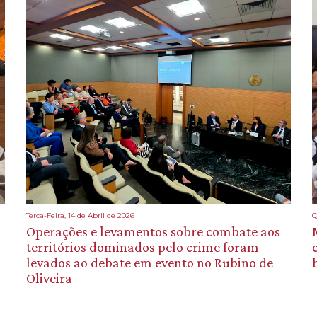
Terca-Feira, 14 de Abril de 2026
Q
Operações e levamentos sobre combate aos
territórios dominados pelo crime foram
levados ao debate em evento no Rubino de
Oliveira