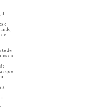
gal
ta e
uando,
u de
rte de
ntos da
 de
tas que
ou
a a
 a
o