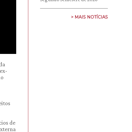
> MAIS NOTÍCIAS
 da
ex-
do
eitos
cios de
externa