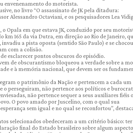
u envenenamento do motorista.
sive, no livro “O assassinato de JK pela ditadura:
ssor Alessandro Octaviani, e os pesquisadores Lea Vidi
h, o Opala em que estava JK, conduzido por seu motoris
o km 165 da via Dutra, em direção ao Rio de Janeiro, q
 invadiu a pista oposta (sentido São Paulo) e se choco
am com a colisão.
 de esclarecer pontos obscuros do episódio.
nuvem de obscurantismo bloqueou a verdade sobre a mo
erdade e à memória nacional, que devem ser os fundame
integram o patrimônio da Nação e pertencem a cada um
ue o perseguiram, não pertence aos políticos e burocra
viesadas, não pertence sequer a seus auxiliares fiéis 
 povo. O povo amado por Juscelino, com o qual sua
u esperança sem igual e no qual se reconfortou”, destac
os selecionados obedeceram a um critério básico: ter
laração final do Estado brasileiro sobre algum aspect