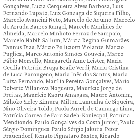
Gonçalves, Lucia Cerqueira Alves Barbosa, Luís
Fernando Lupato, Luiz Gonzaga de Siqueira Filho,
Marcelo Avancini Neto, Marcelo de Aquino, Marcelo
de Arruda Barros Rangel, Marcelo Manhães de
Almeida, Marcelo Minhoto Ferraz de Sampaio,
Marcelo Nabih Sallum, Márcia Regina Guimarães
Tannus Dias, Márcio Pelliciotti Violante, Marcio
Pugliesi, Marco Antonio Simões Gouveia, Marco
Fábio Morsello, Margareth Anne Leister, Maria
Cecilia Patrícia Braga Braile Verdi, Maria Cristina
de Luca Barongeno, Maria Inês dos Santos, Maria
Luiza Fernando, Marília Pereira Gonçalves, Mário
Roberto Villanova Nogueira, Maurício Jorge de
Freitas, Maurício Kaoru Amagasa, Mauro Antonini,
Mihoko Sirley Kimura, Milton Lamenha de Siqueira,
Nino Oliveira Toldo, Paola Aureli de Camargo Lima,
Patrícia Correa de Faro Sadeh-Koniecpol, Patrícia
Mendiondo, Paulo Gonçalves da Costa Junior, Paulo
Sérgio Domingues, Paulo Sérgio Jakutis, Peter
Frauendorf, Renato Pignataro Bastos, Ricardo