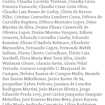
Castro, Cláudia Lacerda Trevisan, Claudia Lúcia
Fonseca Fanucchi, Claudio Cesar Grizi Oliva,
Claudio Luiz Bueno de Godoy, Clóvis de Barros
Filho, Cristina Conturbia Lambert Costa, Débora de
Carvalho Baptista, Débora Monteiro Lopes, Deise
Martins da Silva, Denise Eliana Carnevalli de
Oliveira Lopes, Denise Moreno Vazquez, Edison
Genoves, Eduardo Carvalho Caiuby, Eduardo
Ranuissi, Eliane D'Andréa Bolmaro, Elizabete
Matsushita, Fernando Capez, Fernando Nabih
Sallum, Flavia Cherto Carvalhaes, Flávio Luiz
Yarshell, Flora Maria Nesi Tossi Silva, Gisele
Waitman Glezer, Glaucia Savin, Gloria Vidal
Torrado, Gustavo Leopoldo C. Maryssael de
Campos, Heloisa Ramos de Campos Mello, Hinaide
dos Santos Mikalkenas, Jacira Xavier de Sá,
Jacqueline Zabeu Pedroso, Janaina de Lourdes
Rodrigues Martini, João Marcos Silveira, Jorge
Eduardo Prada Levy, José Carlos Junqueira Sampaio
Meirelles, José Ernesto Marino Neto, Joyce Roysen,
Lídia Maria Andrade Conceição, Lilian Rodrigues