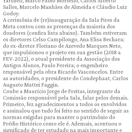
Yarshell, Marco Fábio Morsello, Carlos Alberto
Salles, Marcelo Manhães de Almeida e Cláudio Luiz
Godoy.
A cerimônia de (re)inauguração da Sala Pires da
Mota contou com as presenças da maioria dos
doadores (confira lista abaixo). Também estiveram
os diretores Celso Campilongo, Ana Elisa Bechara;
do ex-diretor Floriano de Azevedo Marques Neto,
que impulsionou o projeto em sua gestão (2018 a
FEV-2022), o atual presidente da Associação dos
Antigos Alunos, Paulo Pereira; o engenheiro
responsável pela obra Ricardo Vasconcelos. Entre
as autoridades, o presidente do Condephaat, Carlos
Augusto Mattei Faggin.
Coube a Maurício Jorge de Freitas, integrante da
Comissão responsável pela Sala, falar pelos demais.
Primeiro, fez agradecimentos a todos os envolvidos
e assinalou que tudo foi feito no sentido de seguir as
normas exigidas para manter o patrimônio do
Prédio Histórico como ele é. Ademais, acentuou o
significado de ter estudado na mais importante e