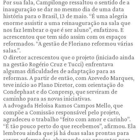
Por sua fala, Campilongo ressaltou o sentido de a
inauguração se dar no mesmo dia de uma data
história para o Brasil, 13 de maio. “É uma alegria
enorme assistir a uma reinauguração na sala que
nos faz lembrar o que é ser aluno”, enfatizou. E
acrescentou que tem sido assim com os espaços
reformados. “A gestão de Floriano reformou várias
salas.”.
O diretor acrescentou que o projeto (iniciado ainda
na gestão Rogério Cruz e Tucci) enfrentava
algumas dificuldades de adaptação para as
reformas. A partir de então, com Azevedo Marques,
teve início ao Plano Diretor, com orientação do
Condephaat e do Conpresp, que serviram de
caminho para as novas iniciativas.
A advogada Heloisa Ramos Campos Mello, que
compõe a Comissão responsável pelo projeto,
agradeceu o trabalho “feito com amor e carinho”.
“É tão pouco perto do que recebemos”, afirmou. Ela
lembrou ainda que já há duas salas prontas para
serem reformadas, chamando aos presentes para